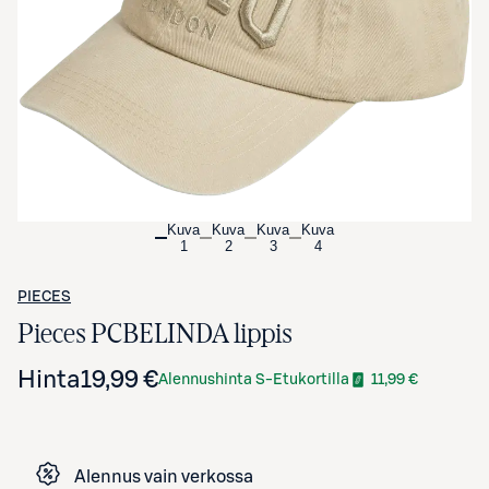
Avaa tuotekuva suurennettuna
Kuva
Kuva
Kuva
Kuva
1
2
3
4
PIECES
Pieces PCBELINDA lippis
Hinta
19,99 €
Alennushinta S-Etukortilla
11,99 €
Alennus vain verkossa