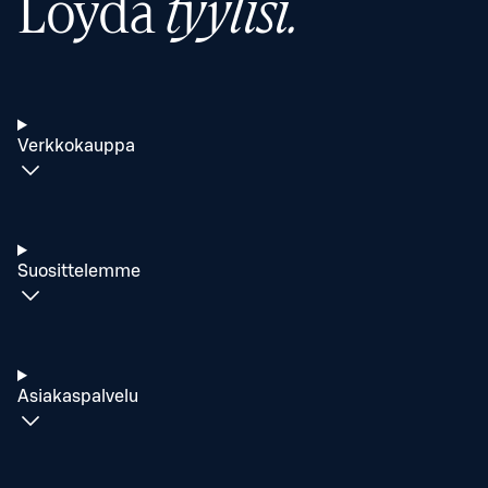
Löydä
tyylisi.
Verkkokauppa
Suosittelemme
Asiakaspalvelu