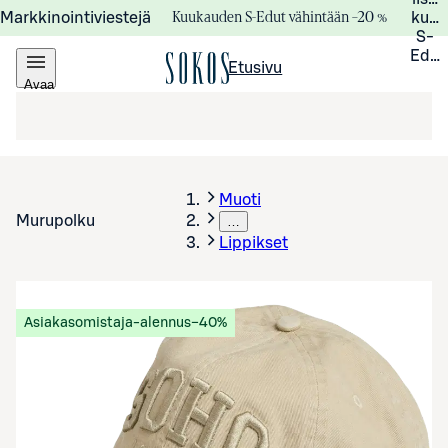
Kuukauden S-Edut vähintään –20 %
Markkinointiviestejä
kuuk
S-
Edui
Etusivu
Avaa
valikko
Muoti
Murupolku
…
Lippikset
Asiakasomistaja-alennus
−40%