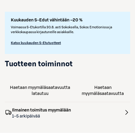
Kuukauden S-Edut vähintään –20 %
Voimassa S-Etukortilla 30.8. asti Sokoksella, Sokos Emotionissa ja
verkkokaupassa kirjautuneille asiakkaille.
Katso kuukauden S-Etutuotteet
Tuotteen toiminnot
Haetaan myymäläsaatavuutta
Haetaan
latautuu
myymäläsaatavuutta
Ilmainen toimitus myymälään
1–5 arkipäivää