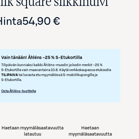
ilk square silkkihuivi
Hinta
54,90 €
Vain tänään! Åhléns –25 % S-Etukortilla
Tilipäivän kunniaksi kaikki Åhléns-muodin ja kodin merkit –25 %
S‑Etukortilla vain maanantaina 10.8. Käytä verkkokaupassa etukoodia
Avaa tuotekuva suurennettuna
TILIPAIVA
tai lunasta etu myymälöissä S‑mobiilikupongilla ja
S‑Etukortilla.
Osta Åhléns-tuotteita
Haetaan myymäläsaatavuutta
Haetaan
latautuu
myymäläsaatavuutta