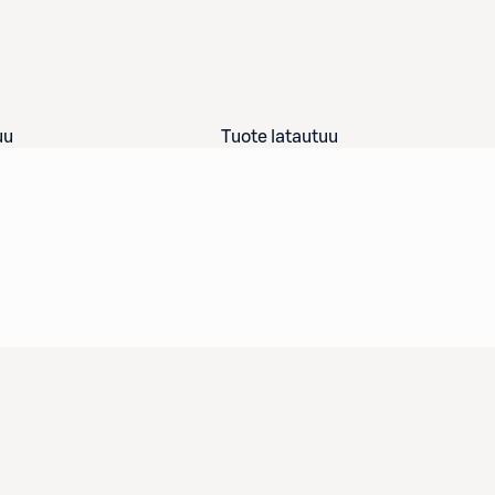
uu
Tuote latautuu