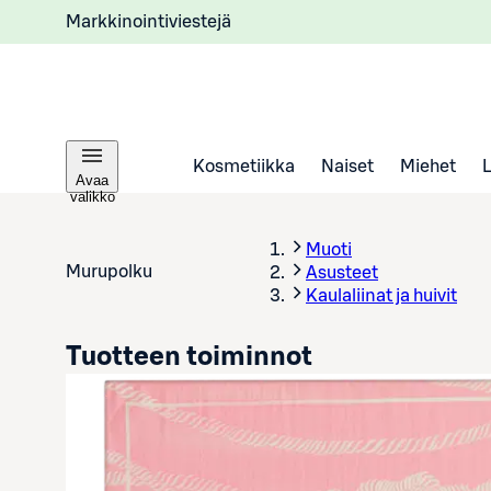
Markkinointiviestejä
Kosmetiikka
Naiset
Miehet
Avaa
valikko
Muoti
Murupolku
Asusteet
Kaulaliinat ja huivit
Tuotteen toiminnot