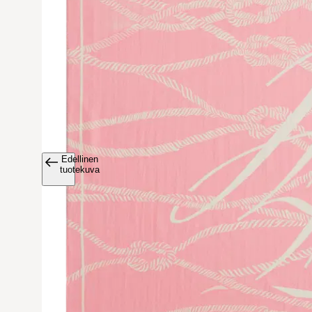
Edellinen
Avaa tuoteku
tuotekuva