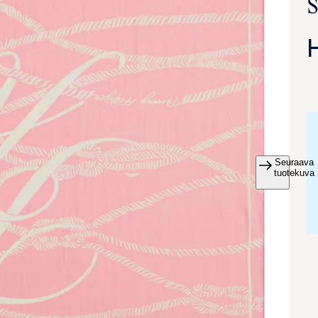
s
Seuraava
va suurennettuna
tuotekuva