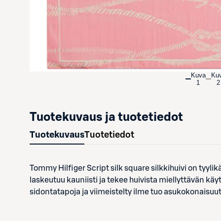
Kuva
Ku
1
2
Tuotekuvaus ja tuotetiedot
Tuotekuvaus
Tuotetiedot
Tommy Hilfiger Script silk square silkkihuivi on tyylikä
laskeutuu kauniisti ja tekee huivista miellyttävän k
sidontatapoja ja viimeistelty ilme tuo asukokonaisuut