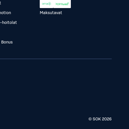
t
otion
Maksutavat
-hoitolat
a Bonus
© SOK
2026