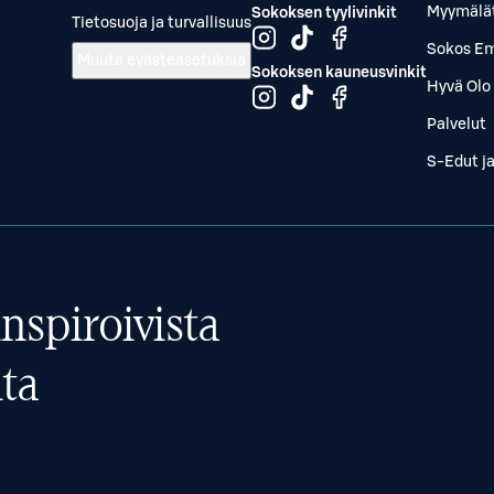
Myymälä
Sokoksen tyylivinkit
Tietosuoja ja turvallisuus
Sokos Em
Muuta evästeasetuksia
Sokoksen kauneusvinkit
Hyvä Olo 
Palvelut
S-Edut j
nspiroivista
ta