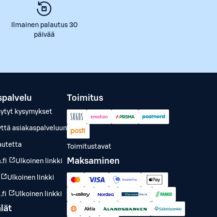
Ilmainen palautus 30
päivää
spalvelu
Toimitus
sytyt kysymykset
yttä asiakaspalveluun
autetta
Toimitustavat
Maksaminen
.fi
Ulkoinen linkki
Ulkoinen linkki
fi
Ulkoinen linkki
lät