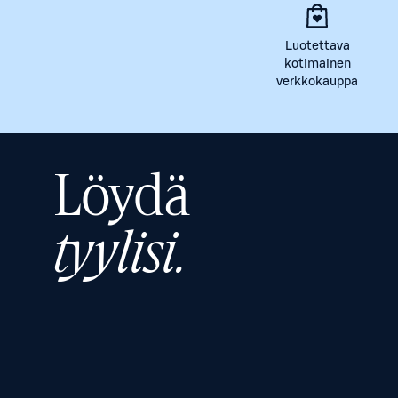
Luotettava
kotimainen
verkkokauppa
Löydä
tyylisi.