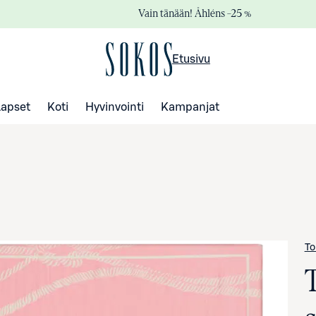
Vain tänään! Åhléns –25 %
Etusivu
Lapset
Koti
Hyvinvointi
Kampanjat
To