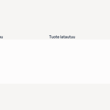
uu
Tuote latautuu