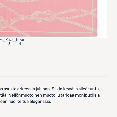
va
Kuva
Kuva
3
4
s asuste arkeen ja juhlaan. Silkin kevyt ja sileä tuntu
äyttää. Neliönmuotoinen muotoilu tarjoaa monipuolisia
een huoliteltua eleganssia.