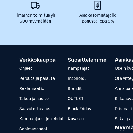
Ilmainen toimitus yli
Asiakasomistajalle
600 myymälään
Bonusta jopa 5 %
Verkkokauppa
Suosittelemme
Asiaka
Ohjeet
Kampanjat
Usein ky
Peruuta ja palauta
Inspiroidu
Ota yhte
Reklamaatio
Brändit
Anna pal
Takuu ja huolto
OUTLET
S-kanava
Saavutettavuus
Black Friday
Prisma.fi
Kampanjaetujen ehdot
Kuvasto
S-kaupat.
Myymä
Sopimusehdot