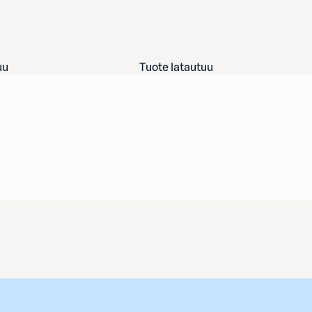
uu
Tuote latautuu