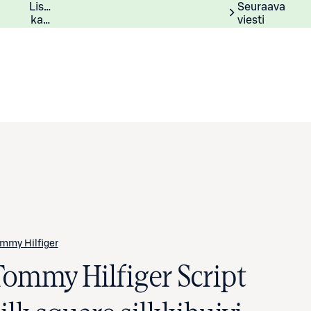
Lisätiedot
Lisätietoja
Seuraava
kampanjasta
viesti
mmy Hilfiger
Tommy Hilfiger Script