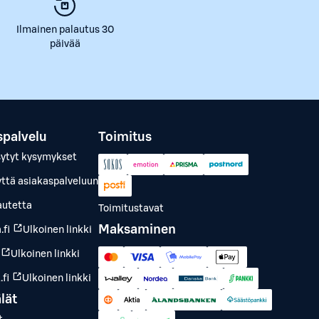
Ilmainen palautus 30
päivää
spalvelu
Toimitus
sytyt kysymykset
yttä asiakaspalveluun
autetta
Toimitustavat
Maksaminen
.fi
Ulkoinen linkki
Ulkoinen linkki
fi
Ulkoinen linkki
lät