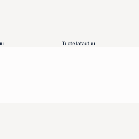
uu
Tuote latautuu