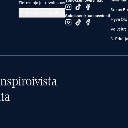
Myymälä
Sokoksen tyylivinkit
Tietosuoja ja turvallisuus
Sokos Em
Muuta evästeasetuksia
Sokoksen kauneusvinkit
Hyvä Olo 
Palvelut
S-Edut j
nspiroivista
ta