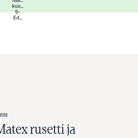
lisää
Lisätietoja
kuukauden
S-
Eduista
tex
atex rusetti ja