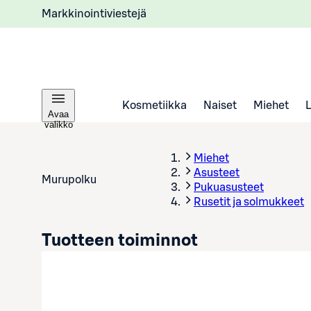
Markkinointiviestejä
Kosmetiikka
Naiset
Miehet
Avaa
valikko
Miehet
Asusteet
Murupolku
Pukuasusteet
Rusetit ja solmukkeet
Tuotteen toiminnot