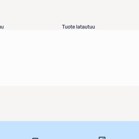
uu
Tuote latautuu