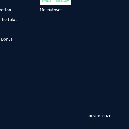
t
otion
Maksutavat
-hoitolat
a Bonus
© SOK
2026