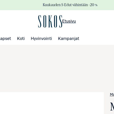
Kuukauden S-Edut vähintään –20 %
Etusivu
Lapset
Koti
Hyvinvointi
Kampanjat
Ma
M