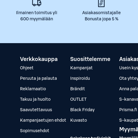
Ilmainen toimitus yli
Asiakasomistajalle
600 myymälään
Bonusta jopa 5 %
Verkkokauppa
Suosittelemme
Asiaka
Ohjeet
Kampanjat
Usein ky
Peruuta ja palauta
Inspiroidu
Ota yhte
Reklamaatio
Brändit
Anna pal
Takuu ja huolto
OUTLET
S-kanava
Saavutettavuus
Black Friday
Prisma.fi
Kampanjaetujen ehdot
Kuvasto
S-kaupat.
Myymä
Sopimusehdot