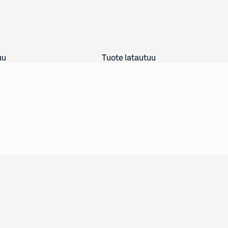
uu
Tuote latautuu