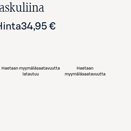
taskuliina
Hinta
34,95 €
Haetaan myymäläsaatavuutta
Haetaan
latautuu
myymäläsaatavuutta