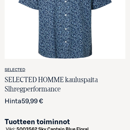
Avaa tuotekuva suurennettuna
SELECTED
SELECTED HOMME kauluspaita
Slhregperformance
Hinta
59,99 €
Tuotteen toiminnot
väri:
5003562 Sky Captain Blue Floral