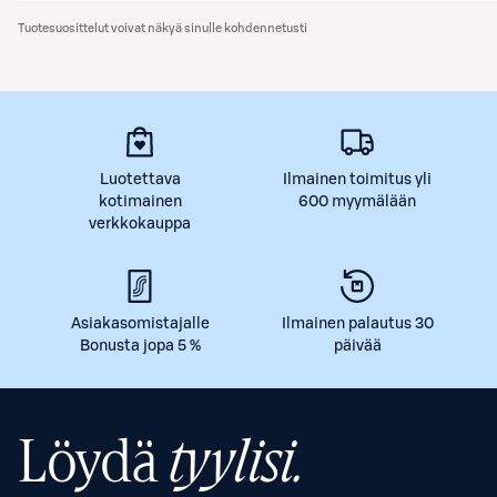
Tuotesuosittelut voivat näkyä sinulle kohdennetusti
Luotettava
Ilmainen toimitus yli
kotimainen
600 myymälään
verkkokauppa
Asiakasomistajalle
Ilmainen palautus 30
Bonusta jopa 5 %
päivää
Löydä
tyylisi.