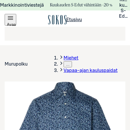
Kuukauden S-Edut vähintään –20 %
Markkinointiviestejä
kuuk
S-
Edui
Etusivu
Avaa
valikko
Miehet
Murupolku
…
Vapaa-ajan kauluspaidat