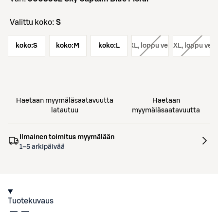
Valittu koko:
S
koko:
S
koko:
M
koko:
koko:
L
XL
, loppu verkosta
koko:
XXL
, loppu ver
Haetaan myymäläsaatavuutta
Haetaan
latautuu
myymäläsaatavuutta
Ilmainen toimitus myymälään
1–5 arkipäivää
Tuotekuvaus