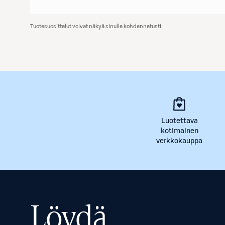
Tuotesuosittelut voivat näkyä sinulle kohdennetusti
Luotettava
kotimainen
verkkokauppa
Löydä