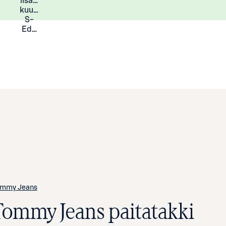
lisää
Lisätietoja
kuukauden
S-
Eduista
mmy Jeans
Tommy Jeans paitatakki