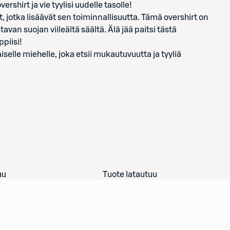
ershirt ja vie tyylisi uudelle tasolle!
, jotka lisäävät sen toiminnallisuutta. Tämä overshirt on
tavan suojan viileältä säältä. Älä jää paitsi tästä
piisi!
elle miehelle, joka etsii mukautuvuutta ja tyyliä
uu
Tuote latautuu