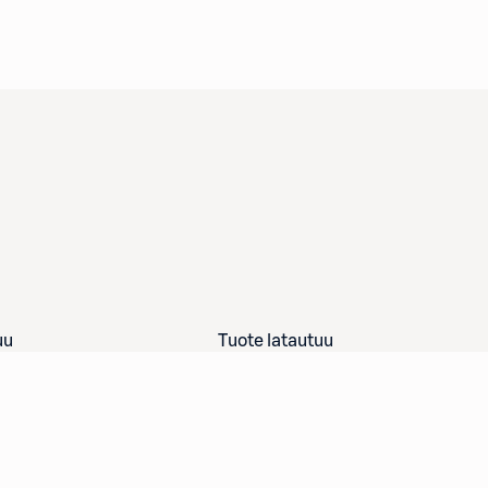
uu
Tuote latautuu