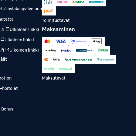
yttä asiakaspalveluun
autetta
Toimitustavat
Maksaminen
.fi
Ulkoinen linkki
Ulkoinen linkki
fi
Ulkoinen linkki
lät
t
otion
Maksutavat
-hoitolat
a Bonus