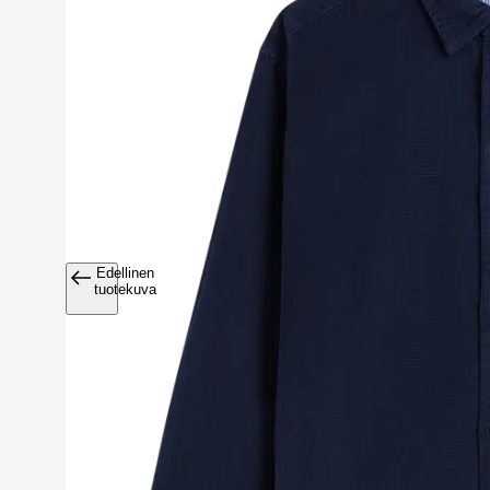
Edellinen
Avaa tuoteku
tuotekuva