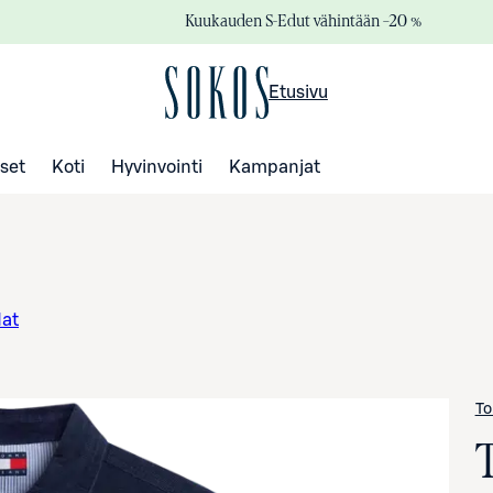
Kuukauden S-Edut vähintään –20 %
Etusivu
set
Koti
Hyvinvointi
Kampanjat
dat
To