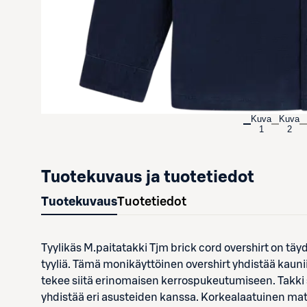
Kuva
Kuva
1
2
Tuotekuvaus ja tuotetiedot
Tuotekuvaus
Tuotetiedot
Tyylikäs M.paitatakki Tjm brick cord overshirt on täyd
tyyliä. Tämä monikäyttöinen overshirt yhdistää kaun
tekee siitä erinomaisen kerrospukeutumiseen. Takki s
yhdistää eri asusteiden kanssa. Korkealaatuinen mat