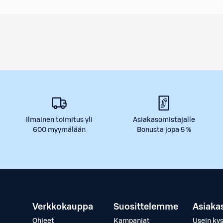
Ilmainen toimitus yli
Asiakasomistajalle
600 myymälään
Bonusta jopa 5 %
Verkkokauppa
Suosittelemme
Asiaka
Ohjeet
Kampanjat
Usein ky