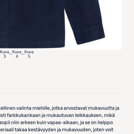
Kuva
Kuva
Kuva
3
4
5
ellinen valinta miehille, jotka arvostavat mukavuutta ja
iisti farkkukankaan ja mukautuvan leikkauksen, mikä
opii niin arkeen kuin vapaa-aikaan, ja se on helppo
eriaali takaa kestävyyden ja mukavuuden, joten voit