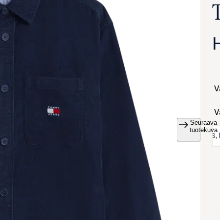
Seuraava
va suurennettuna
tuotekuva
koko:
S
,