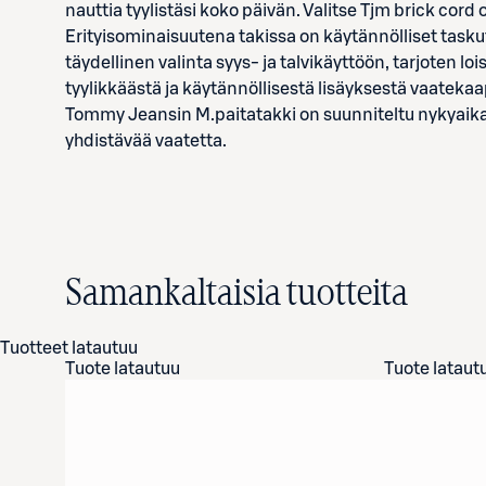
nauttia tyylistäsi koko päivän. Valitse Tjm brick cord ov
Erityisominaisuutena takissa on käytännölliset taskut
täydellinen valinta syys- ja talvikäyttöön, tarjoten lois
tyylikkäästä ja käytännöllisestä lisäyksestä vaatekaap
Tommy Jeansin M.paitatakki on suunniteltu nykyaikais
yhdistävää vaatetta.
Samankaltaisia tuotteita
Tuotteet latautuu
Tuote latautuu
Tuote lataut