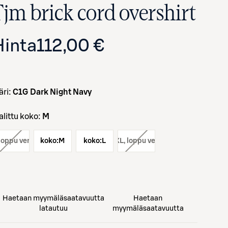
Tjm brick cord overshirt
Hinta
112,00 €
väri:
C1G Dark Night Navy
Valittu koko:
M
Avaa tuotekuva suurennettuna
 loppu verkosta
koko:
M
koko:
koko:
L
XL
, loppu verkosta
Haetaan myymäläsaatavuutta
Haetaan
latautuu
myymäläsaatavuutta