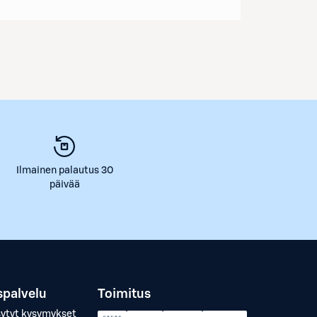
Ilmainen palautus 30
päivää
spalvelu
Toimitus
sytyt kysymykset