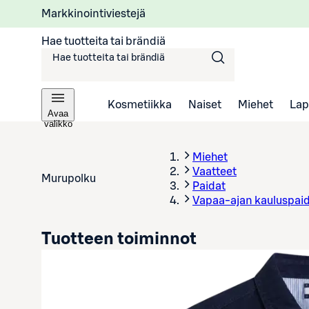
Markkinointiviestejä
Hae tuotteita tai brändiä
Kosmetiikka
Naiset
Miehet
Lap
Avaa
valikko
Miehet
Vaatteet
Murupolku
Paidat
Vapaa-ajan kauluspai
Tuotteen toiminnot