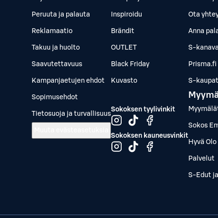
Peruuta ja palauta
Inspiroidu
Ota yhte
Reklamaatio
Brändit
Anna pal
Takuu ja huolto
OUTLET
S-kanava
Saavutettavuus
Black Friday
Prisma.fi
Kampanjaetujen ehdot
Kuvasto
S-kaupat.
Myymä
Sopimusehdot
Myymälä
Sokoksen tyylivinkit
Tietosuoja ja turvallisuus
Sokos Em
Muuta evästeasetuksia
Sokoksen kauneusvinkit
Hyvä Olo 
Palvelut
S-Edut j