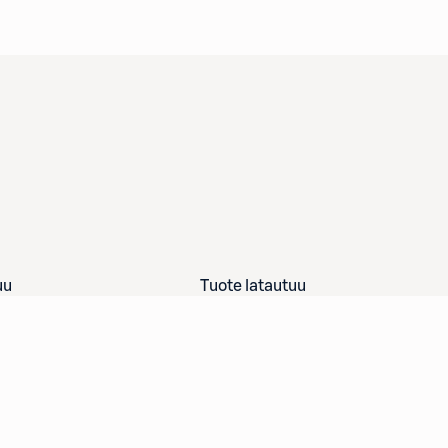
uu
Tuote latautuu