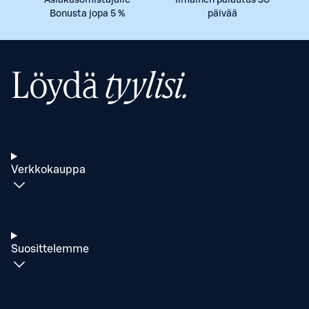
Asiakasomistajalle
Ilmainen palautus 30
Bonusta jopa 5 %
päivää
Löydä
tyylisi.
Verkkokauppa
Suosittelemme