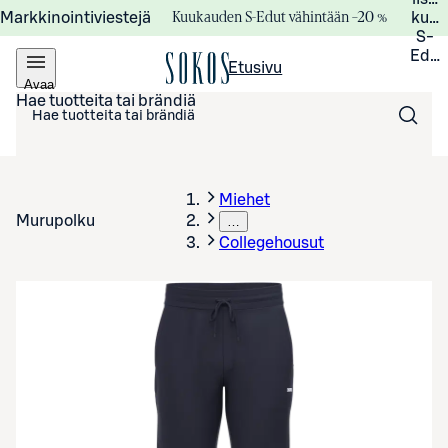
Kuukauden S-Edut vähintään –20 %
Markkinointiviestejä
kuuk
S-
Edui
Etusivu
Avaa
valikko
Hae tuotteita tai brändiä
Miehet
Murupolku
…
Collegehousut