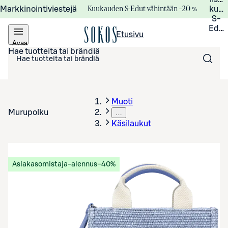
Kuukauden S-Edut vähintään –20 %
Markkinointiviestejä
kuuk
S-
Edui
Etusivu
Avaa
valikko
Hae tuotteita tai brändiä
Muoti
Murupolku
…
Käsilaukut
Asiakasomistaja-alennus
−40%