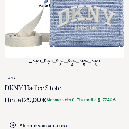
Avaa tuotekuva suurennettuna
Kuva
Kuva
Kuva
Kuva
Kuva
Kuva
1
2
3
4
5
6
DKNY
DKNY Hadlee S tote
Hinta
129,00 €
Alennushinta S-Etukortilla
77,40 €
Alennus vain verkossa