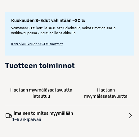
Kuukauden S-Edut vähintään –20 %
Voimassa S-Etukortilla 30.8. asti Sokoksella, Sokos Emotionissa ja
verkkokaupassa kirjautuneille asiakkaille.
Katso kuukauden S-Etutuotteet
Tuotteen toiminnot
Haetaan myymäläsaatavuutta
Haetaan
latautuu
myymäläsaatavuutta
Ilmainen toimitus myymälään
1–5 arkipäivää