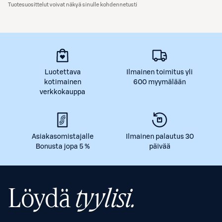
Tuotesuosittelut voivat näkyä sinulle kohdennetusti
Luotettava
Ilmainen toimitus yli
kotimainen
600 myymälään
verkkokauppa
Asiakasomistajalle
Ilmainen palautus 30
Bonusta jopa 5 %
päivää
Löydä
tyylisi.