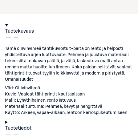
Tuotekuvaus
Tämä oliivinvihreä tähtikuvioitu t-paita on rento ja helposti
yhdisteltävä arjen luottovaate. Pehmeä ja joustava materiaali
tekee siitä mukavan päällä, ja väljä, laskeutuva malli antaa
rennon mutta huolitellun ilmeen. Koko paidan peittävät vaaleat
tähtiprintit tuovat tyyliin leikkisyyttä ja modernia piristystä.
Ominaisuudet
Väri: Oliivinvihreä
Kuvio: Vaaleat tähtiprintit kauttaaltaan
Malli: Lyhythihainen, rento istuvuus
Materiaalituntuma: Pehmeä, kevyt ja hengittävä
Käyttö: Arkeen, vapaa-aikaan, rentoon kerrospukeutumiseen
Tuotetiedot