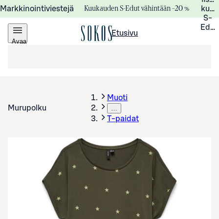
Kuukauden S-Edut vähintään –20 %
Markkinointiviestejä
kuuk
S-
Edui
Etusivu
Avaa
valikko
Muoti
Murupolku
…
T-paidat