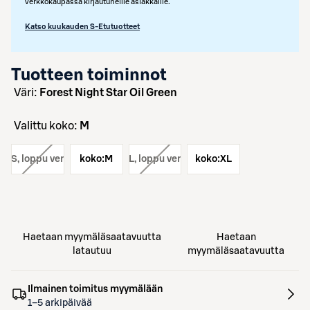
verkkokaupassa kirjautuneille asiakkaille.
Katso kuukauden S-Etutuotteet
Tuotteen toiminnot
väri:
Forest Night Star Oil Green
Valittu koko:
M
ko:
S
, loppu verkosta
koko:
koko:
M
L
, loppu verkosta
koko:
XL
Haetaan myymäläsaatavuutta
Haetaan
latautuu
myymäläsaatavuutta
Ilmainen toimitus myymälään
1–5 arkipäivää