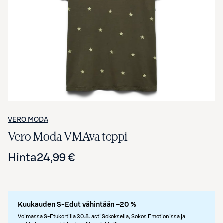
Avaa tuotekuva suurennettuna
VERO MODA
Vero Moda VMAva toppi
Hinta
24,99 €
Kuukauden S-Edut vähintään –20 %
Voimassa S-Etukortilla 30.8. asti Sokoksella, Sokos Emotionissa ja