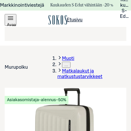
Kuukauden S-Edut vähintään –20 %
Markkinointiviestejä
kuuk
S-
Edui
Etusivu
Avaa
valikko
Muoti
…
Murupolku
Matkalaukut ja
matkustustarvikkeet
Asiakasomistaja-alennus
−50%