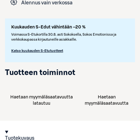
Alennus vain verkossa
Kuukauden S-Edut vähintään –20 %
Voimassa S-Etukortilla 30.8. asti Sokoksella, Sokos Emotionissa ja
verkkokaupassa kirjautuneille asiakkaille.
Katso kuukauden S-Etutuotteet
Tuotteen toiminnot
Haetaan myymäläsaatavuutta
Haetaan
latautuu
myymäläsaatavuutta
Tuotekuvaus