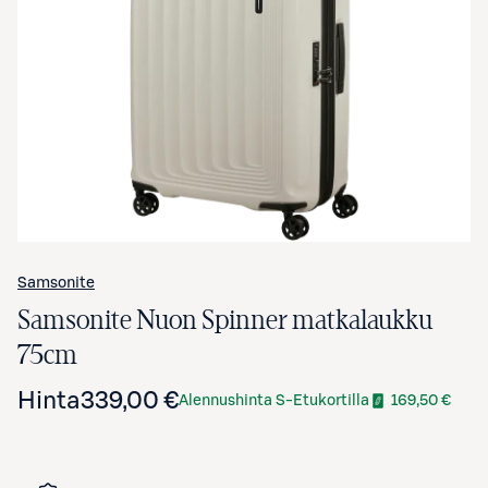
Avaa tuotekuva suurennettuna
Samsonite
Samsonite Nuon Spinner matkalaukku
75cm
Hinta
339,00 €
Alennushinta S-Etukortilla
169,50 €