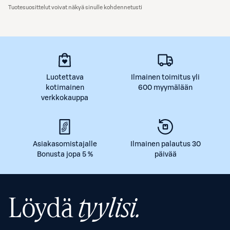
Tuotesuosittelut voivat näkyä sinulle kohdennetusti
Luotettava
Ilmainen toimitus yli
kotimainen
600 myymälään
verkkokauppa
Asiakasomistajalle
Ilmainen palautus 30
Bonusta jopa 5 %
päivää
Löydä
tyylisi.