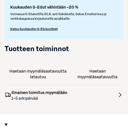
Kuukauden S-Edut vähintään –20 %
Voimassa S-Etukortilla 30.8. asti Sokoksella, Sokos Emotionissa ja
verkkokaupassa kirjautuneille asiakkaille.
Katso kuukauden S-Etutuotteet
Tuotteen toiminnot
Haetaan myymäläsaatavuutta
Haetaan
latautuu
myymäläsaatavuutta
Ilmainen toimitus myymälään
1–5 arkipäivää