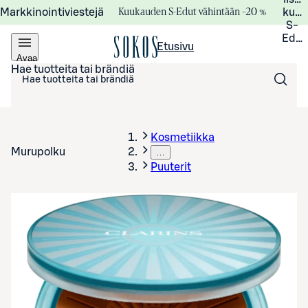
Kuukauden S-Edut vähintään –20 %
Markkinointiviestejä
kuuk
S-
Edui
Etusivu
Avaa
valikko
Hae tuotteita tai brändiä
Kosmetiikka
Murupolku
…
Puuterit