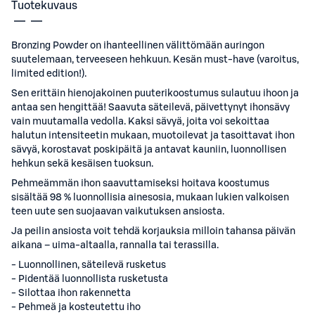
Tuotekuvaus
Bronzing Powder on ihanteellinen välittömään auringon
suutelemaan, terveeseen hehkuun. Kesän must-have (varoitus,
limited edition!).
Sen erittäin hienojakoinen puuterikoostumus sulautuu ihoon ja
antaa sen hengittää! Saavuta säteilevä, päivettynyt ihonsävy
vain muutamalla vedolla. Kaksi sävyä, joita voi sekoittaa
halutun intensiteetin mukaan, muotoilevat ja tasoittavat ihon
sävyä, korostavat poskipäitä ja antavat kauniin, luonnollisen
hehkun sekä kesäisen tuoksun.
Pehmeämmän ihon saavuttamiseksi hoitava koostumus
sisältää 98 % luonnollisia ainesosia, mukaan lukien valkoisen
teen uute sen suojaavan vaikutuksen ansiosta.
Ja peilin ansiosta voit tehdä korjauksia milloin tahansa päivän
aikana – uima-altaalla, rannalla tai terassilla.
- Luonnollinen, säteilevä rusketus
- Pidentää luonnollista rusketusta
- Silottaa ihon rakennetta
- Pehmeä ja kosteutettu iho