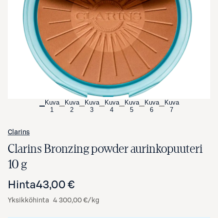
Avaa tuotekuva suurennettuna
Kuva
Kuva
Kuva
Kuva
Kuva
Kuva
Kuva
1
2
3
4
5
6
7
Clarins
Clarins Bronzing powder aurinkopuuteri
10 g
Hinta
43,00 €
Yksikköhinta
4 300,00 €/kg