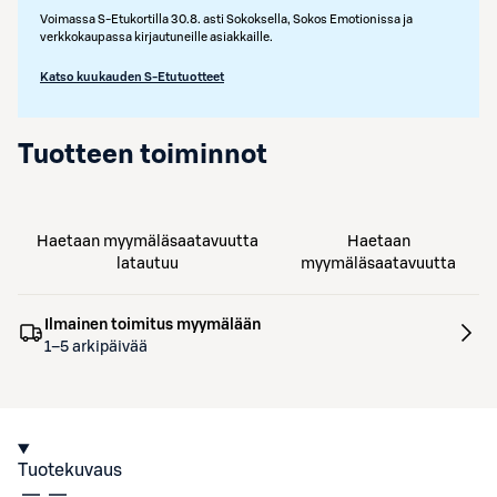
Voimassa S-Etukortilla 30.8. asti Sokoksella, Sokos Emotionissa ja
verkkokaupassa kirjautuneille asiakkaille.
Katso kuukauden S-Etutuotteet
Tuotteen toiminnot
Haetaan myymäläsaatavuutta
Haetaan
latautuu
myymäläsaatavuutta
Ilmainen toimitus myymälään
1–5 arkipäivää
Tuotekuvaus