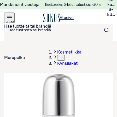
Kuukauden S-Edut vähintään –20 %
Markkinointiviestejä
kuuk
S-
Edui
Etusivu
Avaa
valikko
Hae tuotteita tai brändiä
Kosmetiikka
Murupolku
…
Kynsilakat