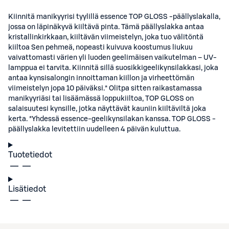
Kiinnitä manikyyrisi tyylillä essence TOP GLOSS -päällyslakalla,
jossa on läpinäkyvä kiiltävä pinta. Tämä päällyslakka antaa
kristallinkirkkaan, kiiltävän viimeistelyn, joka tuo välitöntä
kiiltoa Sen pehmeä, nopeasti kuivuva koostumus liukuu
vaivattomasti värien yli luoden geelimäisen vaikutelman – UV-
lamppua ei tarvita. Kiinnitä sillä suosikkigeelikynsilakkasi, joka
antaa kynsisalongin innoittaman kiillon ja virheettömän
viimeistelyn jopa 10 päiväksi.* Olitpa sitten raikastamassa
manikyyriäsi tai lisäämässä loppukiiltoa, TOP GLOSS on
salaisuutesi kynsille, jotka näyttävät kauniin kiiltäviltä joka
kerta. *Yhdessä essence-geelikynsilakan kanssa. TOP GLOSS -
päällyslakka levitettiin uudelleen 4 päivän kuluttua.
Tuotetiedot
Lisätiedot