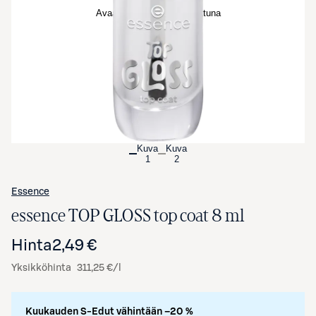
Avaa tuotekuva suurennettuna
Kuva
Kuva
1
2
Essence
essence TOP GLOSS top coat 8 ml
Hinta
2,49 €
Yksikköhinta
311,25 €/l
Kuukauden S-Edut vähintään –20 %