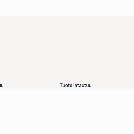
uu
Tuote latautuu