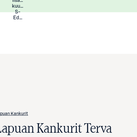
lisää
Lisätietoja
kuukauden
S-
Eduista
puan Kankurit
Lapuan Kankurit Terva