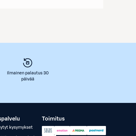
Ilmainen palautus 30
päivää
spalvelu
Toimitus
sytyt kysymykset