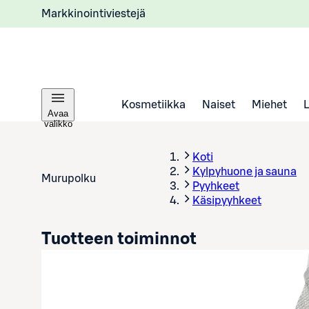
Markkinointiviestejä
Kosmetiikka
Naiset
Miehet
Avaa
valikko
Koti
Kylpyhuone ja sauna
Murupolku
Pyyhkeet
Käsipyyhkeet
Tuotteen toiminnot