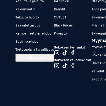
Peruuta ja palauta
Inspiroidu
Ota yhte
Reklamaatio
Brändit
Anna pal
Takuu ja huolto
OUTLET
S-kanava
Saavutettavuus
Black Friday
Prisma.fi
Kampanjaetujen ehdot
Kuvasto
S-kaupat.
Myymä
Sopimusehdot
Myymälä
Sokoksen tyylivinkit
Tietosuoja ja turvallisuus
Sokos Em
Muuta evästeasetuksia
Sokoksen kauneusvinkit
Hyvä Olo 
Palvelut
S-Edut j