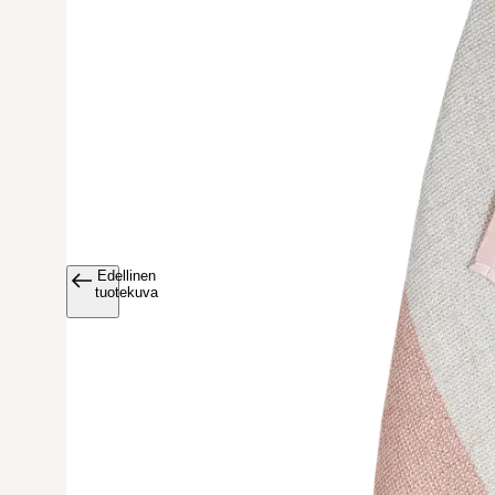
Edellinen
Avaa tuoteku
tuotekuva