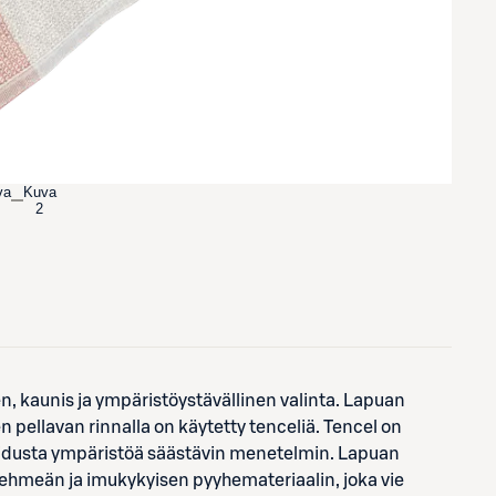
va
Kuva
2
n, kaunis ja ympäristöystävällinen valinta. Lapuan
pellavan rinnalla on käytetty tenceliä. Tencel on
uidusta ympäristöä säästävin menetelmin. Lapuan
 pehmeän ja imukykyisen pyyhemateriaalin, joka vie