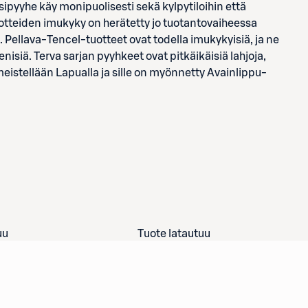
ipyyhe käy monipuolisesti sekä kylpytiloihin että
 tuotteiden imukyky on herätetty jo tuotantovaiheessa
. Pellava-Tencel-tuotteet ovat todella imukykyisiä, ja ne
isiä. Terva sarjan pyyhkeet ovat pitkäikäisiä lahjoja,
eistellään Lapualla ja sille on myönnetty Avainlippu-
uu
Tuote latautuu