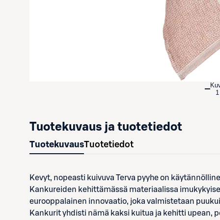
Ku
1
Tuotekuvaus ja tuotetiedot
Tuotekuvaus
Tuotetiedot
Kevyt, nopeasti kuivuva Terva pyyhe on käytännölline
Kankureiden kehittämässä materiaalissa imukykyisen 
eurooppalainen innovaatio, joka valmistetaan puuk
Kankurit yhdisti nämä kaksi kuitua ja kehitti upean,