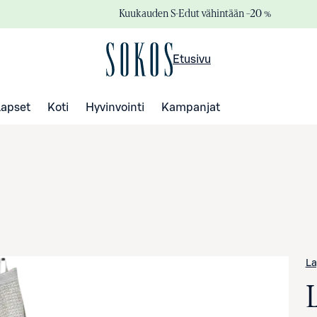
Kuukauden S-Edut vähintään –20 %
Etusivu
Lapset
Koti
Hyvinvointi
Kampanjat
La