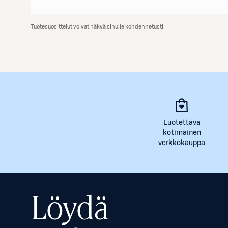
Tuotesuosittelut voivat näkyä sinulle kohdennetusti
Luotettava
kotimainen
verkkokauppa
Löydä