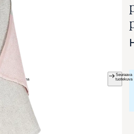
Seuraava
va suurennettuna
tuotekuva