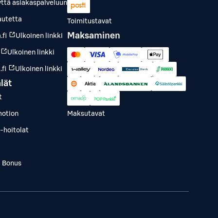
yttä asiakaspalveluun
autetta
Toimitustavat
Maksaminen
.fi
Ulkoinen linkki
Ulkoinen linkki
fi
Ulkoinen linkki
lät
t
otion
Maksutavat
-hoitolat
a Bonus