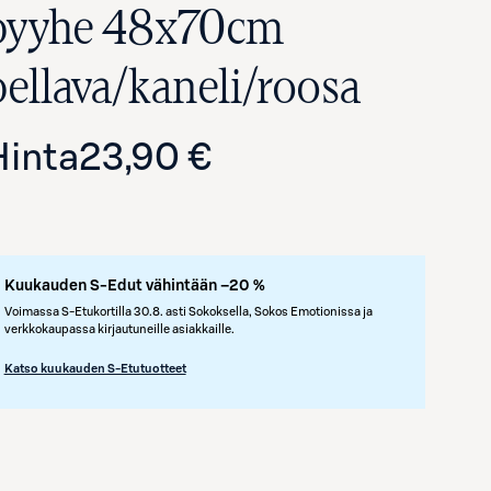
pyyhe 48x70cm
pellava/kaneli/roosa
Hinta
23,90 €
Kuukauden S-Edut vähintään –20 %
Avaa tuotekuva suurennettuna
Voimassa S-Etukortilla 30.8. asti Sokoksella, Sokos Emotionissa ja
verkkokaupassa kirjautuneille asiakkaille.
Katso kuukauden S-Etutuotteet