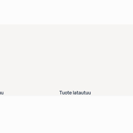
uu
Tuote latautuu