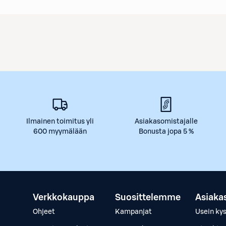
Ilmainen toimitus yli
Asiakasomistajalle
600 myymälään
Bonusta jopa 5 %
Verkkokauppa
Suosittelemme
Asiaka
Ohjeet
Kampanjat
Usein ky