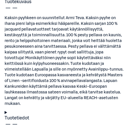
Tuotekuvaus
Kaksin pyyhkeen on suunnitellut Armi Teva. Kaksin pyyhe on
ihana pieni lahja esimerkiksi hääpareille. Kaksin sarjan 100 %
jacquard pellavatuotteet tarjoavat käytännöllisyyttä,
kestävyyttä ja toiminnallisuutta. 100 % pesty pellava on kaunis,
rento ja helppohoitoinen materiaali, jonka voit heittää huoletta
pesukoneeseen aina tarvittaessa. Pesty pellava ei välttämättä
kaipaa silitystä, vaan pienet rypyt ovat sallittuja, jopa
toivottuja! Monikäyttöinen pyyhe sopii käytettäväksi niin
keittiössä kuin kylpyhuoneessakin. Tuote kudotaan ja
viimeistellään Lapualla ja sille on myönnetty Avainlippu-tunnus.
Tuote kudotaan Euroopassa kasvaneesta ja kehrätystä Masters
of Linen -seritifioidusta 100 % aivinapellavalangasta. Lapuan
Kankureiden käyttämä pellava kasvaa Keski-Euroopan
lauhkeassa ilmastossa sateen voimalla, eikä tarvitse kastelua.
Langat on kehrätty ja värjätty EU-alueella REACH-asetusten
mukaan.
Tuotetiedot