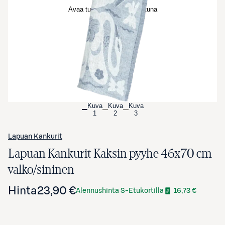
Avaa tuotekuva suurennettuna
Kuva
Kuva
Kuva
1
2
3
Lapuan Kankurit
Lapuan Kankurit Kaksin pyyhe 46x70 cm
valko/sininen
Hinta
23,90 €
Alennushinta S-Etukortilla
16,73 €