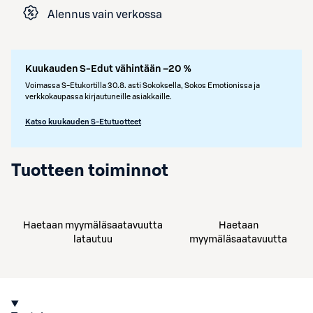
Alennus vain verkossa
Kuukauden S-Edut vähintään –20 %
Voimassa S-Etukortilla 30.8. asti Sokoksella, Sokos Emotionissa ja
verkkokaupassa kirjautuneille asiakkaille.
Katso kuukauden S-Etutuotteet
Tuotteen toiminnot
Haetaan myymäläsaatavuutta
Haetaan
latautuu
myymäläsaatavuutta