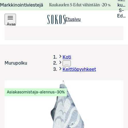
Kuukauden S-Edut vähintään –20 %
Markkinointiviestejä
kuuk
S-
Edui
Etusivu
Avaa
valikko
Koti
Murupolku
…
Keittiöpyyhkeet
Asiakasomistaja-alennus
−30%