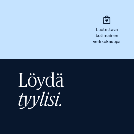
Luotettava
kotimainen
verkkokauppa
Löydä
tyylisi.