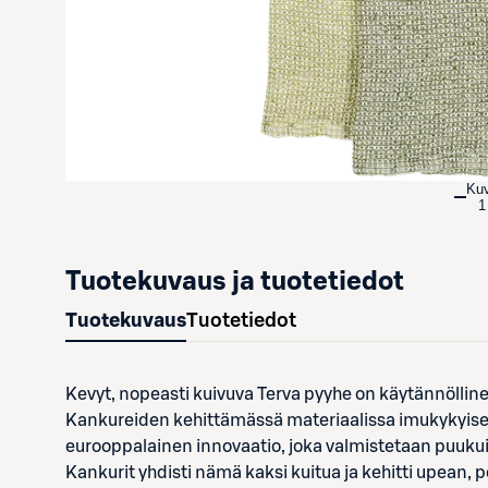
Ku
1
Tuotekuvaus ja tuotetiedot
Tuotekuvaus
Tuotetiedot
Kevyt, nopeasti kuivuva Terva pyyhe on käytännölline
Kankureiden kehittämässä materiaalissa imukykyisen 
eurooppalainen innovaatio, joka valmistetaan puuk
Kankurit yhdisti nämä kaksi kuitua ja kehitti upean,