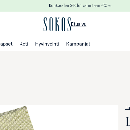
Kuukauden S-Edut vähintään –20 %
Etusivu
Lapset
Koti
Hyvinvointi
Kampanjat
La