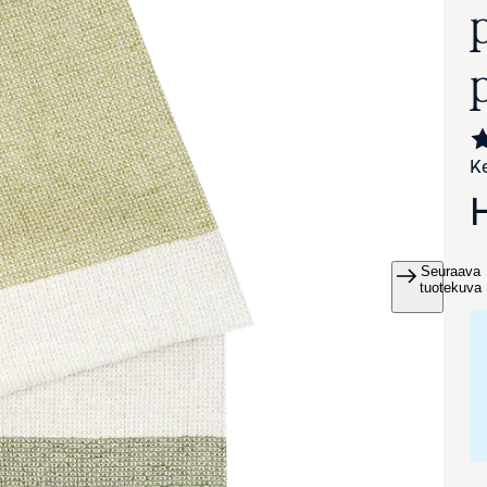
Ke
Seuraava
va suurennettuna
tuotekuva