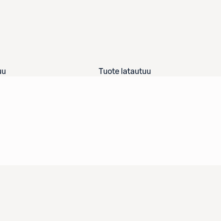
uu
Tuote latautuu