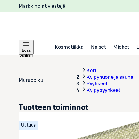
Markkinointiviestejä
Kosmetiikka
Naiset
Miehet
Avaa
valikko
Koti
Kylpyhuone ja sauna
Murupolku
Pyyhkeet
Kylpypyyhkeet
Tuotteen toiminnot
Uutuus