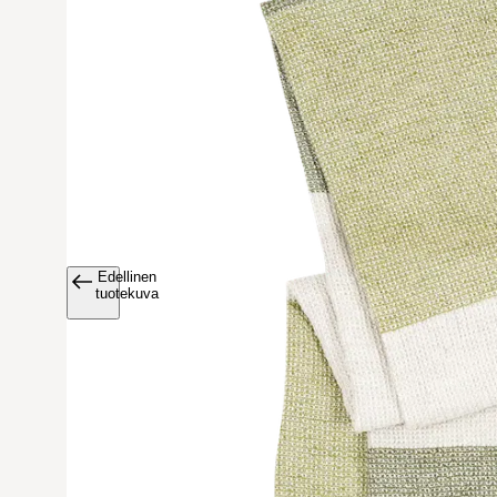
Edellinen
Avaa tuoteku
tuotekuva