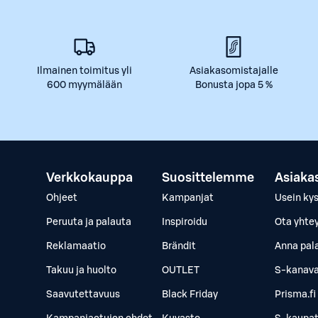
Ilmainen toimitus yli
Asiakasomistajalle
600 myymälään
Bonusta jopa 5 %
Verkkokauppa
Suosittelemme
Asiaka
Ohjeet
Kampanjat
Usein ky
Peruuta ja palauta
Inspiroidu
Ota yhte
Reklamaatio
Brändit
Anna pal
Takuu ja huolto
OUTLET
S-kanava
Saavutettavuus
Black Friday
Prisma.fi