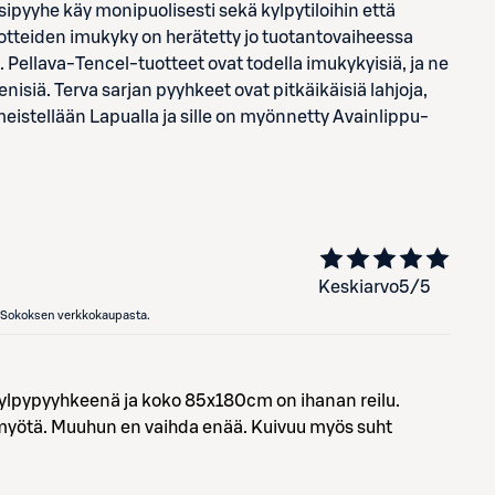
ipyyhe käy monipuolisesti sekä kylpytiloihin että
 tuotteiden imukyky on herätetty jo tuotantovaiheessa
. Pellava-Tencel-tuotteet ovat todella imukykyisiä, ja ne
isiä. Terva sarjan pyyhkeet ovat pitkäikäisiä lahjoja,
eistellään Lapualla ja sille on myönnetty Avainlippu-
Keskiarvo
5
/5
en Sokoksen verkkokaupasta.
ylpypyyhkeenä ja koko 85x180cm on ihanan reilu.
myötä. Muuhun en vaihda enää. Kuivuu myös suht