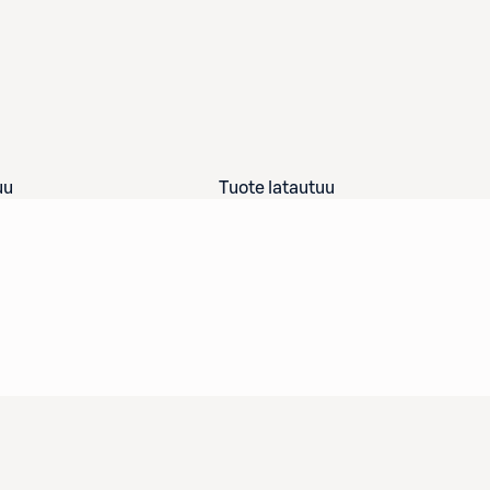
uu
Tuote latautuu