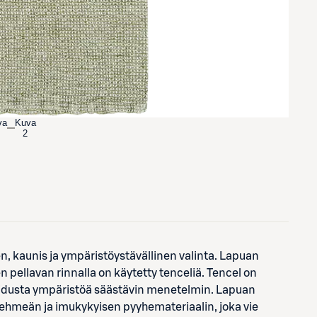
va
Kuva
2
n, kaunis ja ympäristöystävällinen valinta. Lapuan
pellavan rinnalla on käytetty tenceliä. Tencel on
uidusta ympäristöä säästävin menetelmin. Lapuan
 pehmeän ja imukykyisen pyyhemateriaalin, joka vie