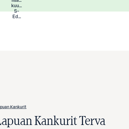
lisää
Lisätietoja
kuukauden
S-
Eduista
puan Kankurit
Lapuan Kankurit Terva