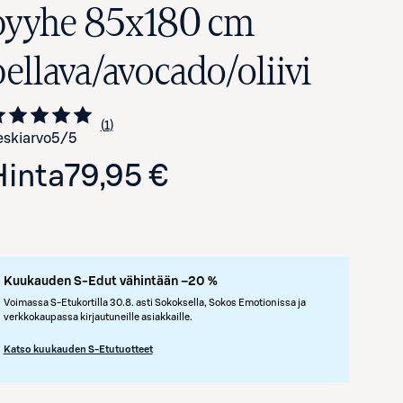
pyyhe 85x180 cm
pellava/avocado/oliivi
1
Siirry arvioihin
kappale
skiarvo
5
/5
Hinta
79,95 €
Avaa tuotekuva suurennettuna
Kuukauden S-Edut vähintään –20 %
Voimassa S-Etukortilla 30.8. asti Sokoksella, Sokos Emotionissa ja
verkkokaupassa kirjautuneille asiakkaille.
Katso kuukauden S-Etutuotteet