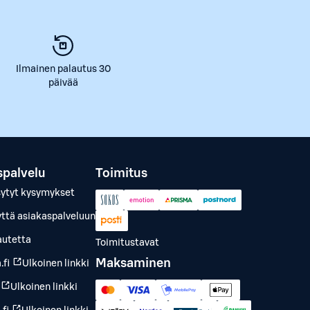
Ilmainen palautus 30
päivää
spalvelu
Toimitus
sytyt kysymykset
yttä asiakaspalveluun
autetta
Toimitustavat
Maksaminen
.fi
Ulkoinen linkki
Ulkoinen linkki