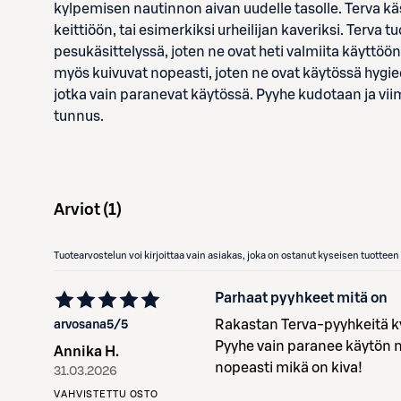
kylpemisen nautinnon aivan uudelle tasolle. Terva käs
keittiöön, tai esimerkiksi urheilijan kaveriksi. Terva
pesukäsittelyssä, joten ne ovat heti valmiita käyttöön
myös kuivuvat nopeasti, joten ne ovat käytössä hygieen
jotka vain paranevat käytössä. Pyyhe kudotaan ja viim
tunnus.
Arviot (
1
)
Tuotearvostelun voi kirjoittaa vain asiakas, joka on ostanut kyseisen tuotte
Parhaat pyyhkeet mitä on
Rakastan Terva-pyyhkeitä k
arvosana
5
/5
Pyyhe vain paranee käytön 
Annika H.
nopeasti mikä on kiva!
31.03.2026
VAHVISTETTU OSTO