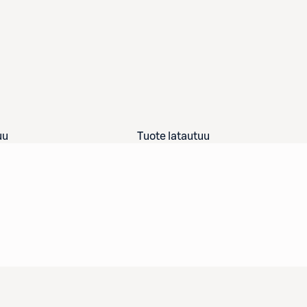
uu
Tuote latautuu