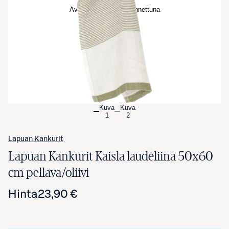
Avaa tuotekuva suurennettuna
Kuva
Kuva
1
2
Lapuan Kankurit
Lapuan Kankurit Kaisla laudeliina 50x60
cm pellava/oliivi
Hinta
23,90 €