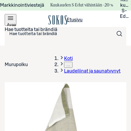
Kuukauden S-Edut vähintään –20 %
Markkinointiviestejä
kuuk
S-
Edui
Etusivu
Avaa
valikko
Hae tuotteita tai brändiä
Koti
Murupolku
…
Laudeliinat ja saunatyynyt