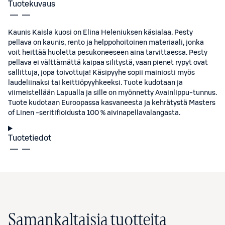
Tuotekuvaus
Kaunis Kaisla kuosi on Elina Heleniuksen käsialaa. Pesty
pellava on kaunis, rento ja helppohoitoinen materiaali, jonka
voit heittää huoletta pesukoneeseen aina tarvittaessa. Pesty
pellava ei välttämättä kaipaa silitystä, vaan pienet rypyt ovat
sallittuja, jopa toivottuja! Käsipyyhe sopii mainiosti myös
laudeliinaksi tai keittiöpyyhkeeksi. Tuote kudotaan ja
viimeistellään Lapualla ja sille on myönnetty Avainlippu-tunnus.
Tuote kudotaan Euroopassa kasvaneesta ja kehrätystä Masters
of Linen -seritifioidusta 100 % aivinapellavalangasta.
Tuotetiedot
Samankaltaisia tuotteita