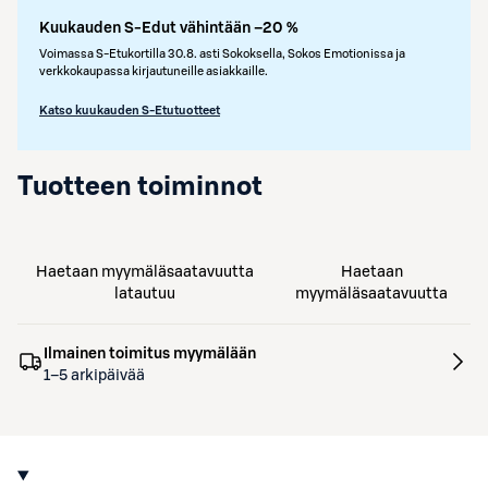
Kuukauden S-Edut vähintään –20 %
Voimassa S-Etukortilla 30.8. asti Sokoksella, Sokos Emotionissa ja
verkkokaupassa kirjautuneille asiakkaille.
Katso kuukauden S-Etutuotteet
Tuotteen toiminnot
Haetaan myymäläsaatavuutta
Haetaan
latautuu
myymäläsaatavuutta
Ilmainen toimitus myymälään
1–5 arkipäivää