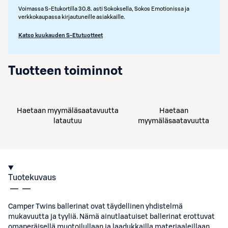
Voimassa S-Etukortilla 30.8. asti Sokoksella, Sokos Emotionissa ja
verkkokaupassa kirjautuneille asiakkaille.
Katso kuukauden S-Etutuotteet
Tuotteen toiminnot
Haetaan myymäläsaatavuutta
Haetaan
latautuu
myymäläsaatavuutta
Tuotekuvaus
Camper Twins ballerinat ovat täydellinen yhdistelmä
mukavuutta ja tyyliä. Nämä ainutlaatuiset ballerinat erottuvat
omaperäisellä muotoilullaan ja laadukkailla materiaaleillaan.