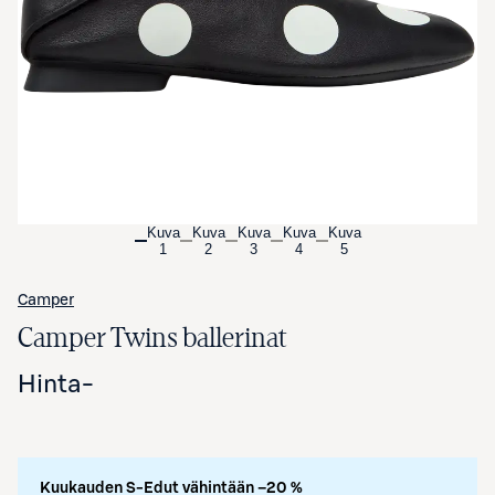
Avaa tuotekuva suurennettuna
Kuva
Kuva
Kuva
Kuva
Kuva
1
2
3
4
5
Camper
Camper Twins ballerinat
Hinta
-
Kuukauden S-Edut vähintään –20 %