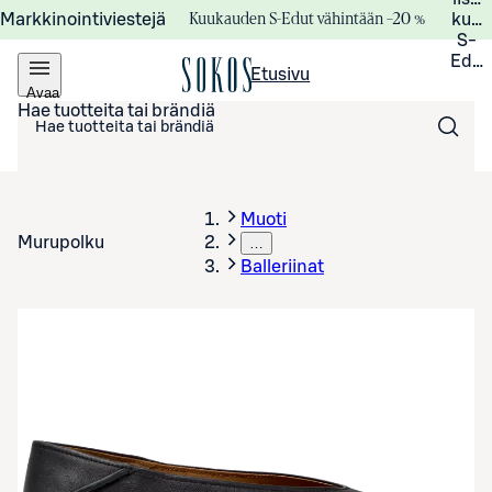
Kuukauden S-Edut vähintään –20 %
Markkinointiviestejä
kuuk
S-
Edui
Etusivu
Avaa
valikko
Hae tuotteita tai brändiä
Muoti
Murupolku
…
Balleriinat