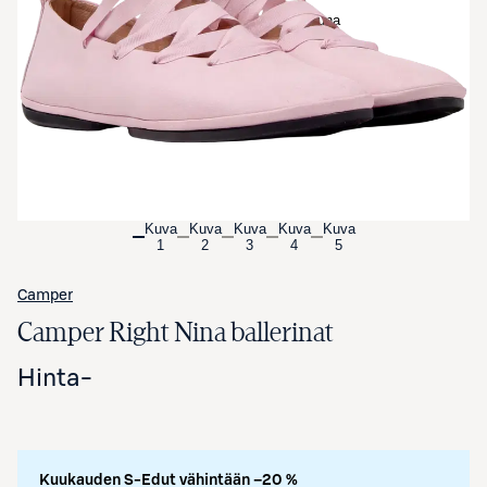
Avaa tuotekuva suurennettuna
Kuva
Kuva
Kuva
Kuva
Kuva
1
2
3
4
5
Camper
Camper Right Nina ballerinat
Hinta
-
Kuukauden S-Edut vähintään –20 %