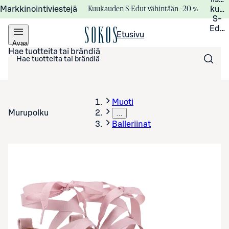
Kuukauden S-Edut vähintään –20 %
Markkinointiviestejä
kuuk
S-
Edui
Etusivu
Avaa
valikko
Hae tuotteita tai brändiä
Muoti
Murupolku
…
Balleriinat