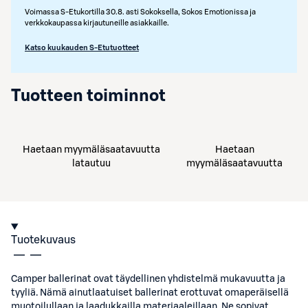
Voimassa S-Etukortilla 30.8. asti Sokoksella, Sokos Emotionissa ja
verkkokaupassa kirjautuneille asiakkaille.
Katso kuukauden S-Etutuotteet
Tuotteen toiminnot
Haetaan myymäläsaatavuutta
Haetaan
latautuu
myymäläsaatavuutta
Tuotekuvaus
Camper ballerinat ovat täydellinen yhdistelmä mukavuutta ja
tyyliä. Nämä ainutlaatuiset ballerinat erottuvat omaperäisellä
muotoilullaan ja laadukkailla materiaaleillaan. Ne sopivat