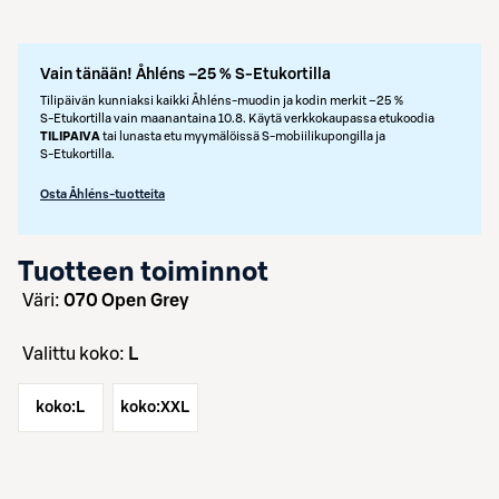
Vain tänään! Åhléns –25 % S-Etukortilla
Tilipäivän kunniaksi kaikki Åhléns-muodin ja kodin merkit –25 %
S‑Etukortilla vain maanantaina 10.8. Käytä verkkokaupassa etukoodia
TILIPAIVA
tai lunasta etu myymälöissä S‑mobiilikupongilla ja
S‑Etukortilla.
Osta Åhléns-tuotteita
Tuotteen toiminnot
väri:
070 Open Grey
Valittu koko:
L
koko:
L
koko:
XXL