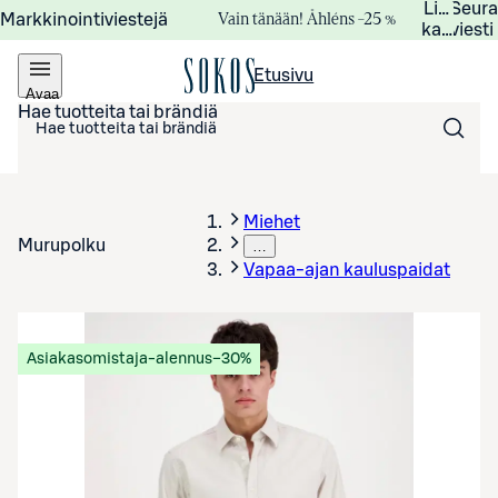
Lisätied
Seur
Vain tänään! Åhléns –25 %
Markkinointiviestejä
kampanj
viesti
Etusivu
Avaa
valikko
Hae tuotteita tai brändiä
Miehet
Murupolku
…
Vapaa-ajan kauluspaidat
Asiakasomistaja-alennus
−30%