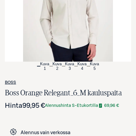
Avaa tuotekuva suurennettuna
Kuva
Kuva
Kuva
Kuva
Kuva
1
2
3
4
5
BOSS
Boss Orange Relegant_6_M kauluspaita
Hinta
99,95 €
Alennushinta S-Etukortilla
69,96 €
Alennus vain verkossa