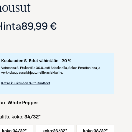
housut
Hinta
89,99 €
Kuukauden S-Edut vähintään –20 %
Voimassa S-Etukortilla 30.8. asti Sokoksella, Sokos Emotionissa ja
verkkokaupassa kirjautuneille asiakkaille.
Katso kuukauden S-Etutuotteet
väri:
White Pepper
Valittu koko:
34/32"
koko:
34/32"
koko:
36/32"
koko:
38/32"