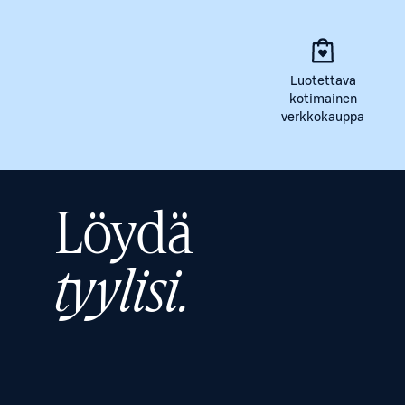
Luotettava
kotimainen
verkkokauppa
Löydä
tyylisi.