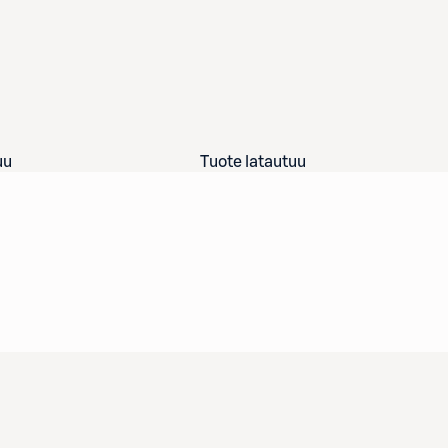
uu
Tuote latautuu