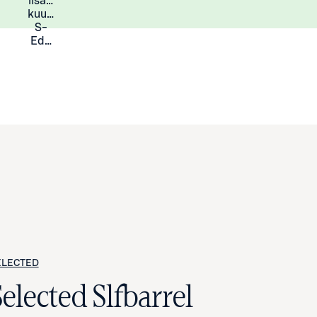
lisää
Lisätietoja
kuukauden
S-
Eduista
ELECTED
elected Slfbarrel