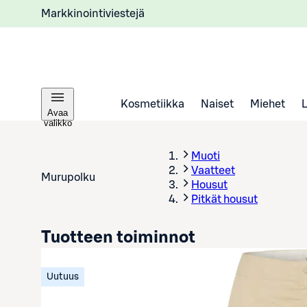
Markkinointiviestejä
Kosmetiikka
Naiset
Miehet
Avaa
valikko
Muoti
Vaatteet
Murupolku
Housut
Pitkät housut
Tuotteen toiminnot
Uutuus