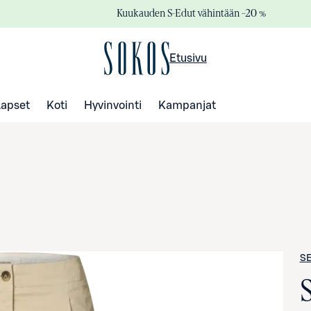
Kuukauden S-Edut vähintään –20 %
Etusivu
Lapset
Koti
Hyvinvointi
Kampanjat
S
S