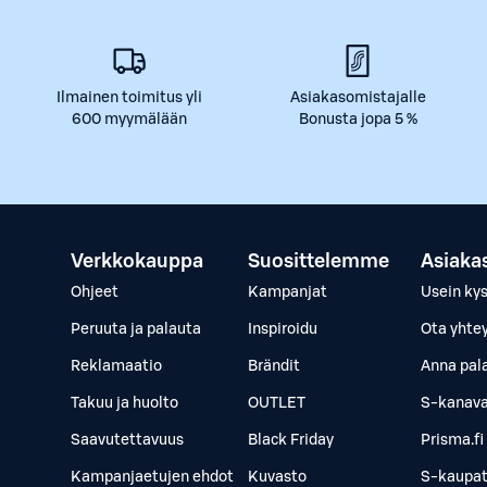
Ilmainen toimitus yli
Asiakasomistajalle
600 myymälään
Bonusta jopa 5 %
Verkkokauppa
Suosittelemme
Asiaka
Ohjeet
Kampanjat
Usein ky
Peruuta ja palauta
Inspiroidu
Ota yhte
Reklamaatio
Brändit
Anna pal
Takuu ja huolto
OUTLET
S-kanava
Saavutettavuus
Black Friday
Prisma.fi
Kampanjaetujen ehdot
Kuvasto
S-kaupat.