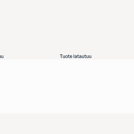
uu
Tuote latautuu