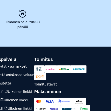
Ilmainen palautus 30
päivää
spalvelu
Toimitus
sytyt kysymykset
yttä asiakaspalveluun
autetta
Toimitustavat
Maksaminen
.fi
Ulkoinen linkki
Ulkoinen linkki
fi
Ulkoinen linkki