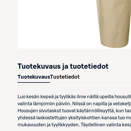
Tuotekuvaus ja tuotetiedot
Tuotekuvaus
Tuotetiedot
Luo kesän kepeä ja tyylikäs ilme näillä upeilla housu
valinta lämpimiin päiviin. Niissä on napilla ja vetoketj
Housujen sivutaskut tuovat käytännöllisyyttä, kun taa
yhdessä laskostettujen yksityiskohtien kanssa tuo mod
mukavuuden ja tyylikkyyden. Täydellinen valinta kesän 