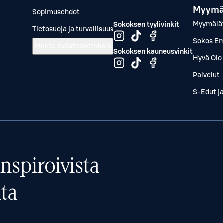
Myymä
Sopimusehdot
Myymälä
Sokoksen tyylivinkit
Tietosuoja ja turvallisuus
Sokos Em
Muuta evästeasetuksia
Sokoksen kauneusvinkit
Hyvä Olo 
Palvelut
S-Edut j
nspiroivista
ta