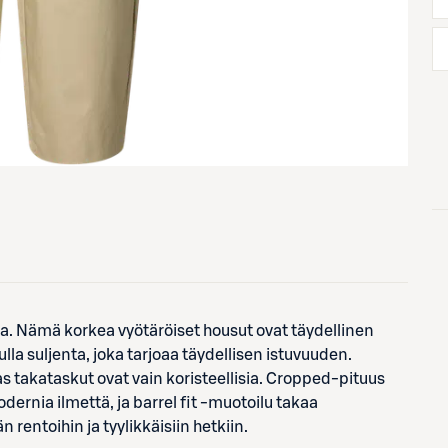
illa. Nämä korkea vyötäröiset housut ovat täydellinen
ulla suljenta, joka tarjoaa täydellisen istuvuuden.
s takataskut ovat vain koristeellisia. Cropped-pituus
ernia ilmettä, ja barrel fit -muotoilu takaa
rentoihin ja tyylikkäisiin hetkiin.