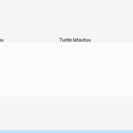
uu
Tuote latautuu