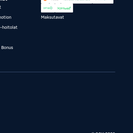
t
otion
Maksutavat
-hoitolat
a Bonus