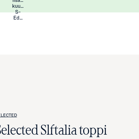
lisää
Lisätietoja
kuukauden
S-
Eduista
ELECTED
elected Slftalia toppi