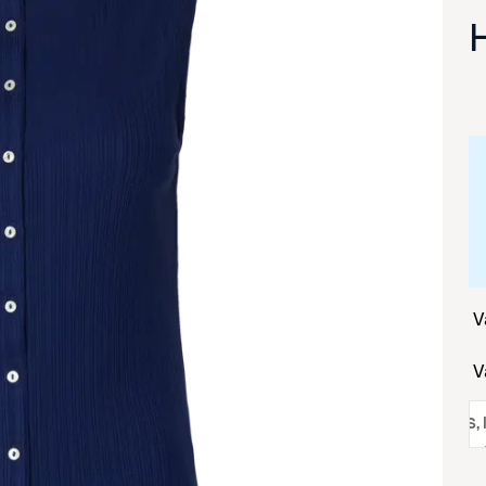
va suurennettuna
koko:
S
,