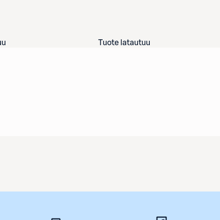
uu
Tuote latautuu