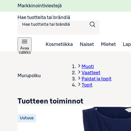
Markkinointiviestejä
Hae tuotteita tai brändiä
Kosmetiikka
Naiset
Miehet
Lap
Avaa
valikko
Muoti
Vaatteet
Murupolku
Paidat ja topit
Topit
Tuotteen toiminnot
Uutuus