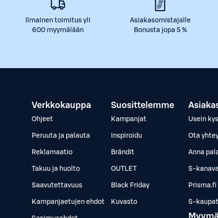
Ilmainen toimitus yli
Asiakasomistajalle
600 myymälään
Bonusta jopa 5 %
Verkkokauppa
Suosittelemme
Asiaka
Ohjeet
Kampanjat
Usein ky
Peruuta ja palauta
Inspiroidu
Ota yhte
Reklamaatio
Brändit
Anna pal
Takuu ja huolto
OUTLET
S-kanava
Saavutettavuus
Black Friday
Prisma.fi
Kampanjaetujen ehdot
Kuvasto
S-kaupat.
Myymä