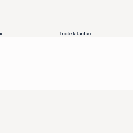
uu
Tuote latautuu