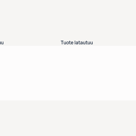
uu
Tuote latautuu