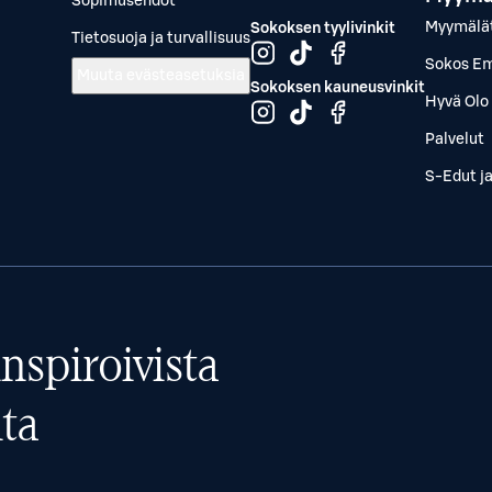
Sopimusehdot
Myymälä
Sokoksen tyylivinkit
Tietosuoja ja turvallisuus
Sokos Em
Muuta evästeasetuksia
Sokoksen kauneusvinkit
Hyvä Olo 
Palvelut
S-Edut j
nspiroivista
ta