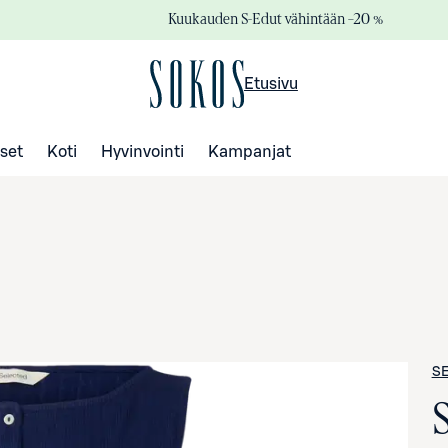
Kuukauden S-Edut vähintään –20 %
Etusivu
set
Koti
Hyvinvointi
Kampanjat
S
S