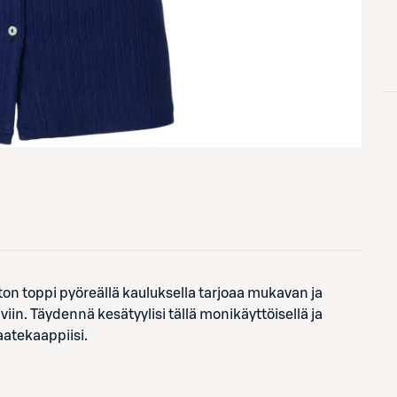
aton toppi pyöreällä kauluksella tarjoaa mukavan ja
iin. Täydennä kesätyylisi tällä monikäyttöisellä ja
aatekaappiisi.