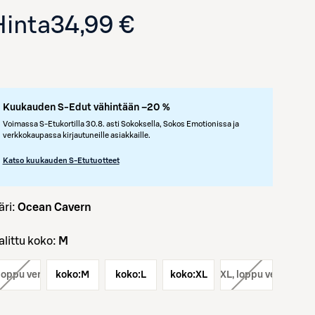
Hinta
34,99 €
Kuukauden S-Edut vähintään –20 %
Voimassa S-Etukortilla 30.8. asti Sokoksella, Sokos Emotionissa ja
verkkokaupassa kirjautuneille asiakkaille.
Katso kuukauden S-Etutuotteet
väri:
Ocean Cavern
Valittu koko:
M
 loppu verkosta
koko:
M
koko:
L
koko:
koko:
XL
XXL
, loppu verkosta