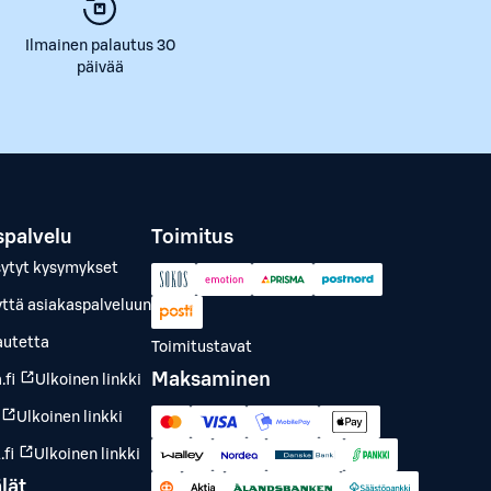
Ilmainen palautus 30
päivää
spalvelu
Toimitus
sytyt kysymykset
yttä asiakaspalveluun
autetta
Toimitustavat
Maksaminen
.fi
Ulkoinen linkki
Ulkoinen linkki
fi
Ulkoinen linkki
lät