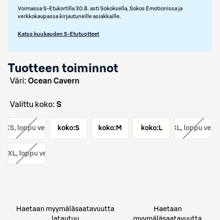
Voimassa S-Etukortilla 30.8. asti Sokoksella, Sokos Emotionissa ja
verkkokaupassa kirjautuneille asiakkaille.
Katso kuukauden S-Etutuotteet
Tuotteen toiminnot
väri:
Ocean Cavern
Valittu koko:
S
o:
XS
, loppu verkosta
koko:
S
koko:
M
koko:
koko:
L
XL
, loppu verk
o:
XXL
, loppu verkosta
Haetaan myymäläsaatavuutta
Haetaan
latautuu
myymäläsaatavuutta