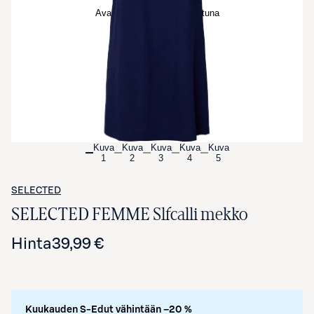
Avaa tuotekuva suurennettuna
Kuva
Kuva
Kuva
Kuva
Kuva
1
2
3
4
5
SELECTED
SELECTED FEMME Slfcalli mekko
Hinta
39,99 €
Kuukauden S-Edut vähintään –20 %