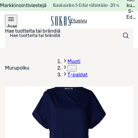
Kuukauden S-Edut vähintään –20 %
Markkinointiviestejä
kuuk
S-
Edui
Etusivu
Avaa
valikko
Hae tuotteita tai brändiä
Muoti
Murupolku
…
T-paidat