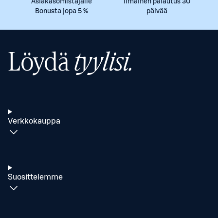
Asiakasomistajalle
Ilmainen palautus 30
Bonusta jopa 5 %
päivää
Löydä
tyylisi.
Verkkokauppa
Suosittelemme