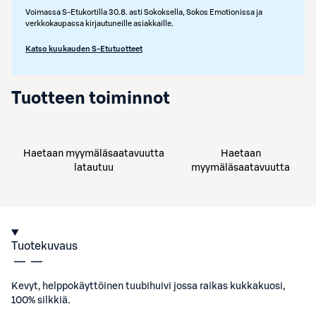
Voimassa S-Etukortilla 30.8. asti Sokoksella, Sokos Emotionissa ja
verkkokaupassa kirjautuneille asiakkaille.
Katso kuukauden S-Etutuotteet
Tuotteen toiminnot
Haetaan myymäläsaatavuutta
Haetaan
latautuu
myymäläsaatavuutta
Tuotekuvaus
Kevyt, helppokäyttöinen tuubihuivi jossa raikas kukkakuosi,
100% silkkiä.