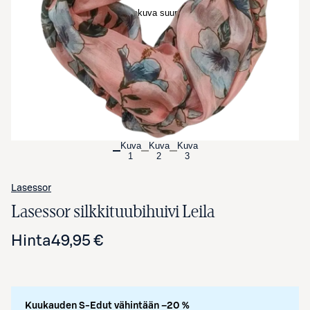
Avaa tuotekuva suurennettuna
Kuva
Kuva
Kuva
1
2
3
Lasessor
Lasessor silkkituubihuivi Leila
Hinta
49,95 €
Kuukauden S-Edut vähintään –20 %