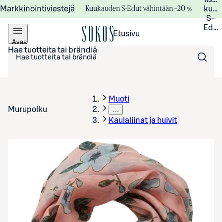
Kuukauden S-Edut vähintään –20 %
Markkinointiviestejä
kuuk
S-
Edui
Etusivu
Avaa
valikko
Hae tuotteita tai brändiä
Muoti
Murupolku
…
Kaulaliinat ja huivit