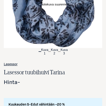
Avaa tuotekuva suurennettuna
Kuva
Kuva
Kuva
1
2
3
Lasessor
Lasessor tuubihuivi Tarina
Hinta
-
Kuukauden S-Edut vähintään –20 %