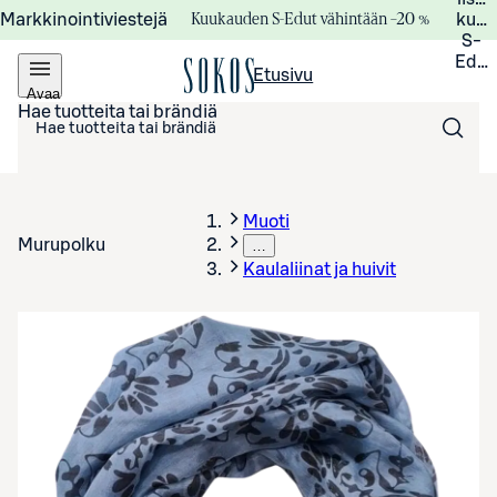
Kuukauden S-Edut vähintään –20 %
Markkinointiviestejä
kuuk
S-
Edui
Etusivu
Avaa
valikko
Hae tuotteita tai brändiä
Muoti
Murupolku
…
Kaulaliinat ja huivit