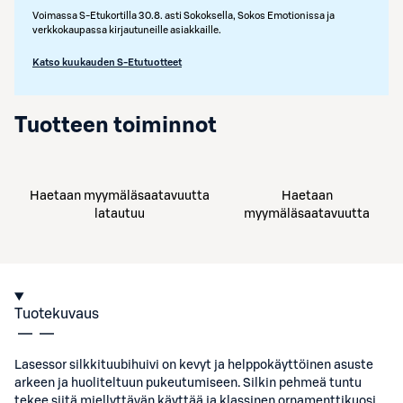
Voimassa S-Etukortilla 30.8. asti Sokoksella, Sokos Emotionissa ja
verkkokaupassa kirjautuneille asiakkaille.
Katso kuukauden S-Etutuotteet
Tuotteen toiminnot
Haetaan myymäläsaatavuutta
Haetaan
latautuu
myymäläsaatavuutta
Tuotekuvaus
Lasessor silkkituubihuivi on kevyt ja helppokäyttöinen asuste
arkeen ja huoliteltuun pukeutumiseen. Silkin pehmeä tuntu
tekee siitä miellyttävän käyttää ja klassinen ornamenttikuosi