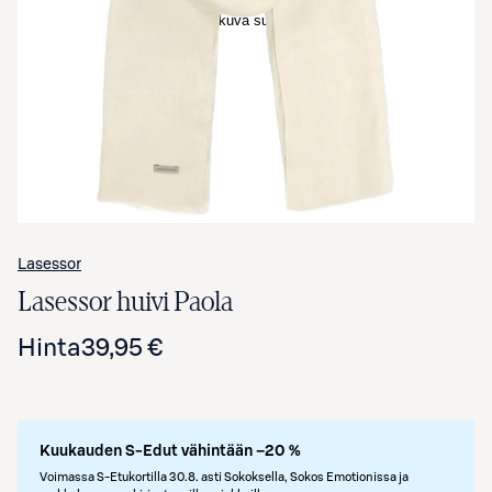
Avaa tuotekuva suurennettuna
Lasessor
Lasessor huivi Paola
Hinta
39,95 €
Kuukauden S-Edut vähintään –20 %
Voimassa S-Etukortilla 30.8. asti Sokoksella, Sokos Emotionissa ja