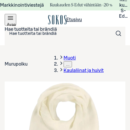
Kuukauden S-Edut vähintään –20 %
Markkinointiviestejä
kuuk
S-
Edui
Etusivu
Avaa
valikko
Hae tuotteita tai brändiä
Muoti
Murupolku
…
Kaulaliinat ja huivit