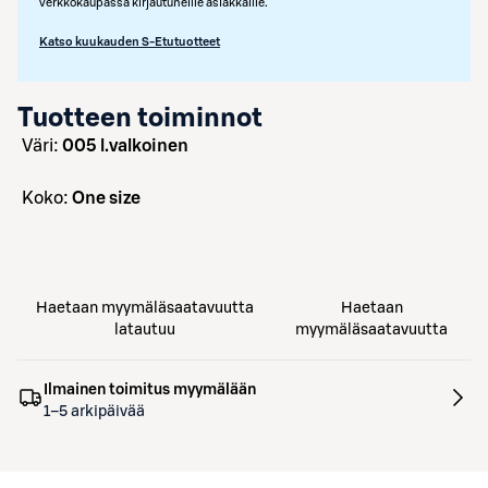
verkkokaupassa kirjautuneille asiakkaille.
Katso kuukauden S-Etutuotteet
Tuotteen toiminnot
väri:
005 l.valkoinen
koko:
One size
Haetaan myymäläsaatavuutta
Haetaan
latautuu
myymäläsaatavuutta
Ilmainen toimitus myymälään
1–5 arkipäivää