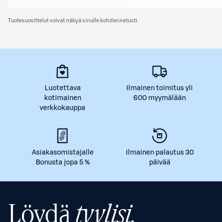
Tuotesuosittelut voivat näkyä sinulle kohdennetusti
Luotettava
Ilmainen toimitus yli
kotimainen
600 myymälään
verkkokauppa
Asiakasomistajalle
Ilmainen palautus 30
Bonusta jopa 5 %
päivää
Löydä
tyylisi.