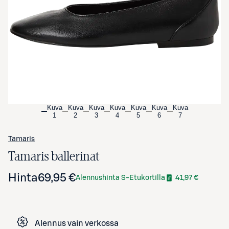
Avaa tuotekuva suurennettuna
Kuva
Kuva
Kuva
Kuva
Kuva
Kuva
Kuva
1
2
3
4
5
6
7
Tamaris
Tamaris ballerinat
Hinta
69,95 €
Alennushinta S-Etukortilla
41,97 €
Alennus vain verkossa