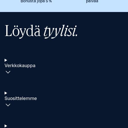
Bonusta jopa 5 %
päivää
Löydä
tyylisi.
Verkkokauppa
Suosittelemme