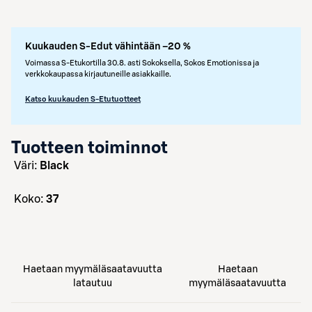
Kuukauden S-Edut vähintään –20 %
Voimassa S-Etukortilla 30.8. asti Sokoksella, Sokos Emotionissa ja
verkkokaupassa kirjautuneille asiakkaille.
Katso kuukauden S-Etutuotteet
Tuotteen toiminnot
väri:
Black
koko:
37
Haetaan myymäläsaatavuutta
Haetaan
latautuu
myymäläsaatavuutta