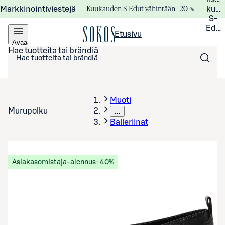
Kuukauden S-Edut vähintään –20 %
Markkinointiviestejä
kuuk
S-
Edui
Etusivu
Avaa
valikko
Hae tuotteita tai brändiä
Muoti
Murupolku
…
Balleriinat
Asiakasomistaja-alennus
−40%