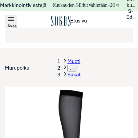
Kuukauden S-Edut vähintään –20 %
Markkinointiviestejä
kuuk
S-
Edui
Etusivu
Avaa
valikko
Muoti
Murupolku
…
Sukat