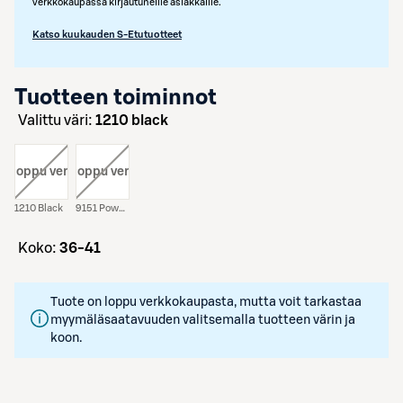
verkkokaupassa kirjautuneille asiakkaille.
Katso kuukauden S-Etutuotteet
Tuotteen toiminnot
Valittu väri:
1210 black
i:
, loppu verkosta
väri:
, loppu verkosta
1210 Black
9151 Powder
koko:
36-41
Tuote on loppu verkkokaupasta, mutta voit tarkastaa
myymäläsaatavuuden valitsemalla tuotteen värin ja
koon.