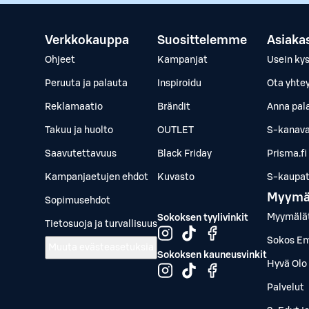
Verkkokauppa
Suosittelemme
Asiaka
Ohjeet
Kampanjat
Usein ky
Peruuta ja palauta
Inspiroidu
Ota yhte
Reklamaatio
Brändit
Anna pal
Takuu ja huolto
OUTLET
S-kanava
Saavutettavuus
Black Friday
Prisma.fi
Kampanjaetujen ehdot
Kuvasto
S-kaupat.
Myymä
Sopimusehdot
Myymälä
Sokoksen tyylivinkit
Tietosuoja ja turvallisuus
Sokos Em
Muuta evästeasetuksia
Sokoksen kauneusvinkit
Hyvä Olo 
Palvelut