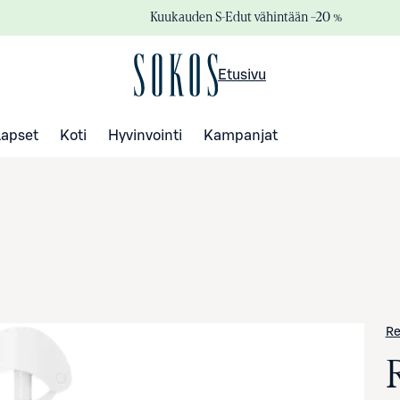
Kuukauden S-Edut vähintään –20 %
Etusivu
Lapset
Koti
Hyvinvointi
Kampanjat
Re