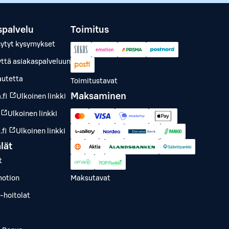
spalvelu
Toimitus
sytyt kysymykset
yttä asiakaspalveluun
autetta
Toimitustavat
Maksaminen
.fi
Ulkoinen linkki
Ulkoinen linkki
fi
Ulkoinen linkki
lät
t
otion
Maksutavat
-hoitolat