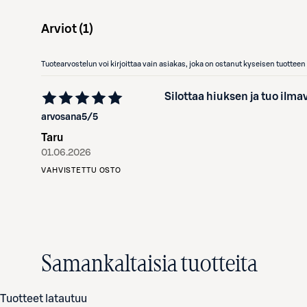
Arviot (
1
)
Tuotearvostelun voi kirjoittaa vain asiakas, joka on ostanut kyseisen tuotte
Silottaa hiuksen ja tuo il
arvosana
5
/5
Taru
01.06.2026
VAHVISTETTU OSTO
Samankaltaisia tuotteita
Tuotteet latautuu