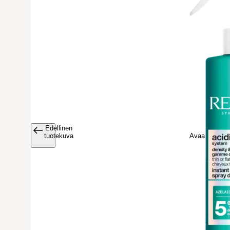
Edellinen
Avaa tuoteku
tuotekuva