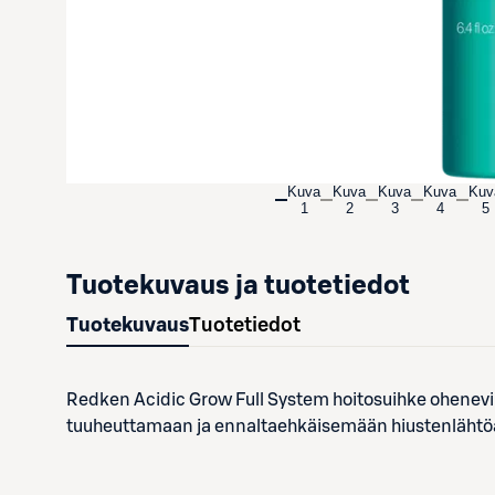
Kuva
Kuva
Kuva
Kuva
Kuv
1
2
3
4
5
Tuotekuvaus ja tuotetiedot
Tuotekuvaus
Tuotetiedot
Redken Acidic Grow Full System hoitosuihke oheneville
tuuheuttamaan ja ennaltaehkäisemään hiustenlähtöä. 