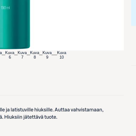
a
Kuva
Kuva
Kuva
Kuva
Kuva
6
7
8
9
10
 ja latistuville hiuksille. Auttaa vahvistamaan,
Hiuksiin jätettävä tuote.