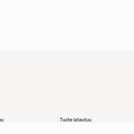
uu
Tuote latautuu