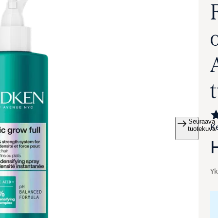
o
Seuraava
Ke
va suurennettuna
tuotekuva
Yk