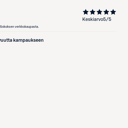
Keskiarvo
5
/5
en Sokoksen verkkokaupasta.
mavuutta kampaukseen