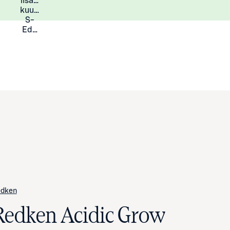
lisää
Lisätietoja
kuukauden
S-
Eduista
dken
Redken Acidic Grow