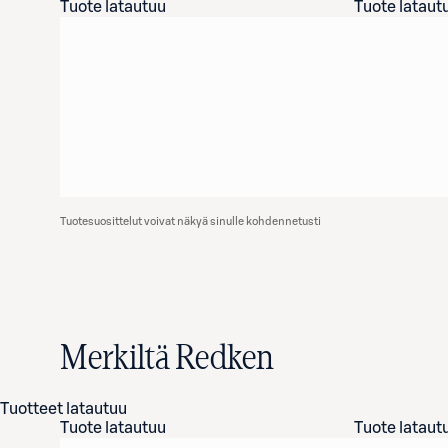
Tuote latautuu
Tuote lataut
Tuotesuosittelut voivat näkyä sinulle kohdennetusti
Merkiltä Redken
Tuotteet latautuu
Tuote latautuu
Tuote lataut