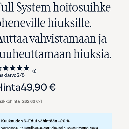
Full System hoitosuihke
heneville hiuksille.
Auttaa vahvistamaan ja
tuuheuttamaan hiuksia.
1
Siirry arvioihin
kappale
skiarvo
5
/5
Avaa tuotekuva suurennettuna
Hinta
49,90 €
sikköhinta
262,63 €/l
Kuukauden S-Edut vähintään –20 %
Voimassa S-Etukortilla 30.8. asti Sokoksella, Sokos Emotionissa ja