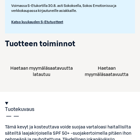
Voimassa S-Etukortilla 30.8. asti Sokoksella, Sokos Emotionissa ja
verkkokaupassa kirjautuneille asiakkaille.
Katso kuukauden S-Etutuotteet
Tuotteen toiminnot
Haetaan myymäläsaatavuutta
Haetaan
latautuu
myymäläsaatavuutta
Tuotekuvaus
Tämä kevyt ja kosteuttava voide suojaa vartaloasi haitallisilta
säteiltä laajakirjoisella SPF 50+ -suojakertoimella pitäen ihon
pehmeänä ja rauhoitettuna. Täydellinen jokapäiväisiin