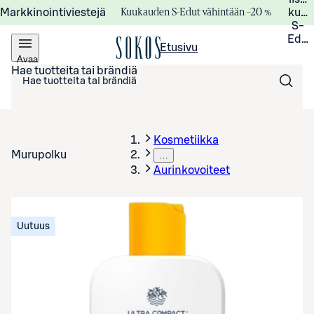
Kuukauden S-Edut vähintään –20 %
Markkinointiviestejä
kuuk
S-
Edui
Etusivu
Avaa
valikko
Hae tuotteita tai brändiä
Kosmetiikka
Murupolku
…
Aurinkovoiteet
Uutuus