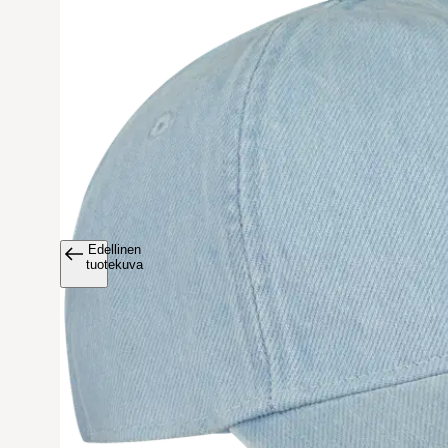
Edellinen
Avaa tuoteku
tuotekuva