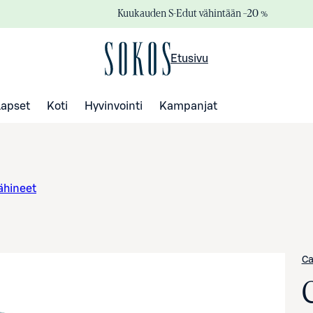
Kuukauden S-Edut vähintään –20 %
Etusivu
Lapset
Koti
Hyvinvointi
Kampanjat
äähineet
Ca