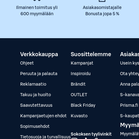
Ilmainen toimitus yli
Asiakasomistajalle
600 myymälään
Bonusta jopa 5 %
Verkkokauppa
Suosittelemme
Asiaka
Ohjeet
Kampanjat
Usein ky
Peruuta ja palauta
Inspiroidu
Ota yhte
Reklamaatio
Brändit
Anna pal
Takuu ja huolto
OUTLET
S-kanava
Saavutettavuus
Black Friday
Prisma.fi
Kampanjaetujen ehdot
Kuvasto
S-kaupat.
Myymä
Sopimusehdot
Myymälä
Sokoksen tyylivinkit
Tietosuoja ja turvallisuus