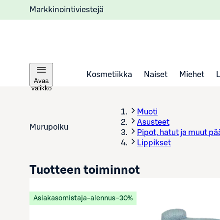
Markkinointiviestejä
Kosmetiikka
Naiset
Miehet
Avaa
valikko
Muoti
Asusteet
Murupolku
Pipot, hatut ja muut p
Lippikset
Tuotteen toiminnot
Asiakasomistaja-alennus
−30%