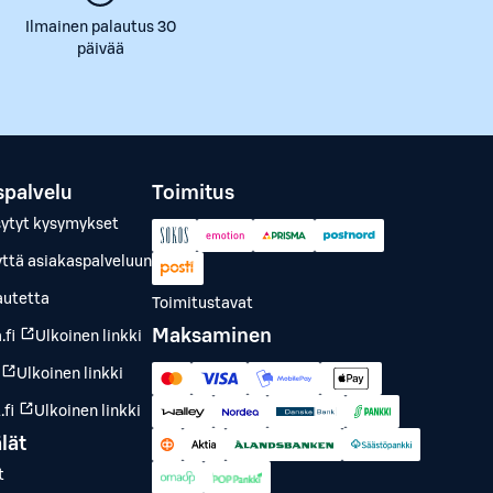
Ilmainen palautus 30
päivää
spalvelu
Toimitus
sytyt kysymykset
yttä asiakaspalveluun
autetta
Toimitustavat
Maksaminen
.fi
Ulkoinen linkki
Ulkoinen linkki
fi
Ulkoinen linkki
lät
t