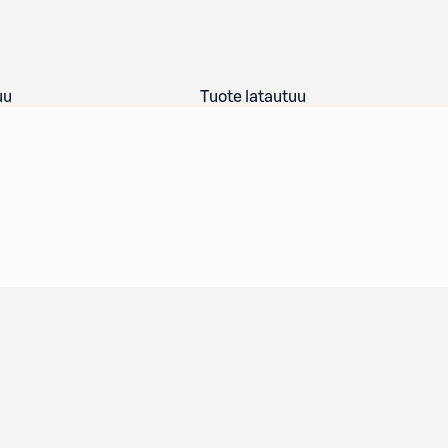
uu
Tuote latautuu