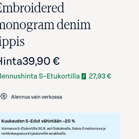
Embroidered
monogram denim
ippis
Hinta
39,90 €
lennushinta S-Etukortilla
27,93 €
Avaa tuotekuva suurennettuna
Alennus vain verkossa
Kuukauden S-Edut vähintään –20 %
Voimassa S-Etukortilla 30.8. asti Sokoksella, Sokos Emotionissa ja
verkkokaupassa kirjautuneille asiakkaille.