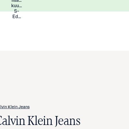
lisää
Lisätietoja
kuukauden
S-
Eduista
lvin Klein Jeans
Calvin Klein Jeans