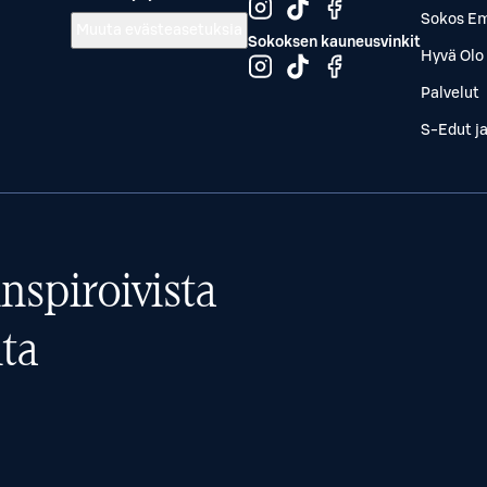
Sokos Em
Muuta evästeasetuksia
Sokoksen kauneusvinkit
Hyvä Olo 
Palvelut
S-Edut j
nspiroivista
ta