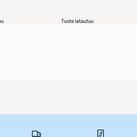
uu
Tuote latautuu