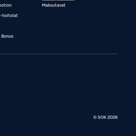
otion
Maksutavat
-hoitolat
a Bonus
© SOK
2026