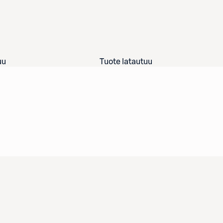
uu
Tuote latautuu