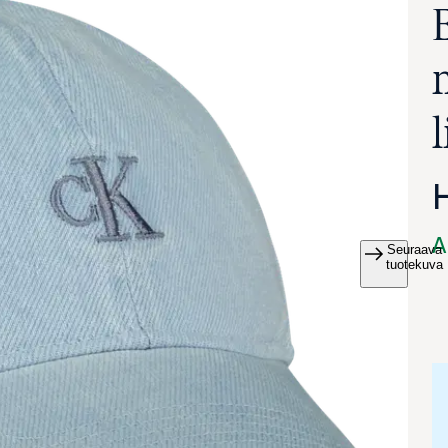
l
A
Seuraava
va suurennettuna
tuotekuva