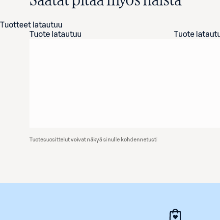
Saatat pitää myös näistä
Tuotteet latautuu
Tuote latautuu
Tuote lataut
Tuotesuosittelut voivat näkyä sinulle kohdennetusti