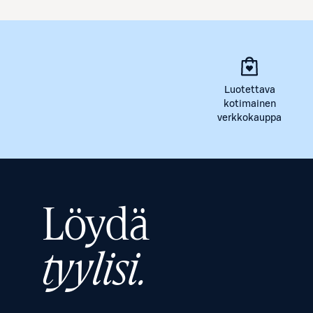
Luotettava
kotimainen
verkkokauppa
Löydä
tyylisi.