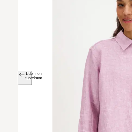
Edellinen
Avaa tuoteku
tuotekuva