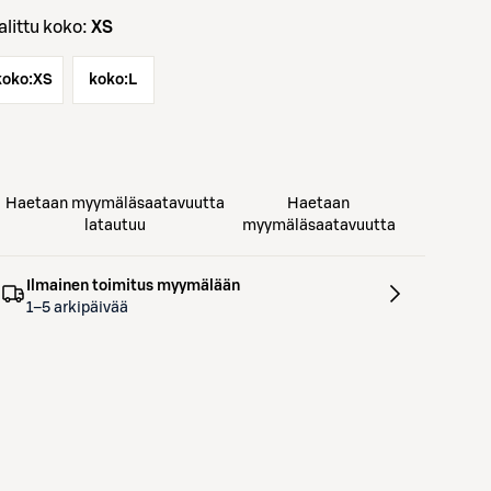
Valittu koko:
XS
koko:
XS
koko:
L
Haetaan myymäläsaatavuutta
Haetaan
latautuu
myymäläsaatavuutta
Ilmainen toimitus myymälään
1–5 arkipäivää