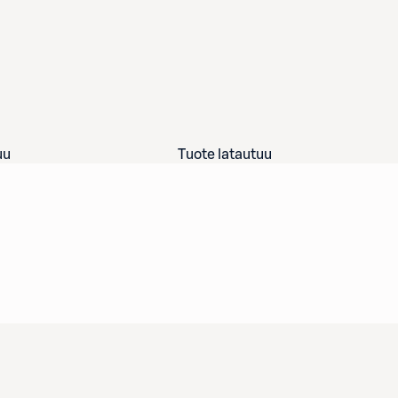
uu
Tuote latautuu