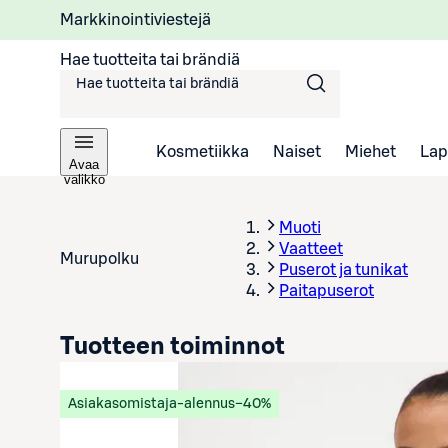
Markkinointiviestejä
Hae tuotteita tai brändiä
Kosmetiikka
Naiset
Miehet
Lap
Avaa
valikko
Muoti
Vaatteet
Murupolku
Puserot ja tunikat
Paitapuserot
Tuotteen toiminnot
Asiakasomistaja-alennus
−40%