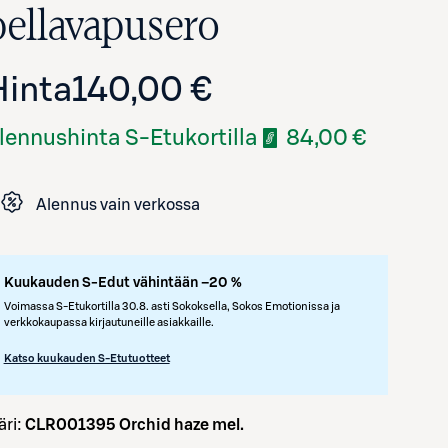
pellavapusero
Hinta
140,00 €
lennushinta S-Etukortilla
84,00 €
Alennus vain verkossa
Avaa tuotekuva suurennettuna
Kuukauden S-Edut vähintään –20 %
Voimassa S-Etukortilla 30.8. asti Sokoksella, Sokos Emotionissa ja
verkkokaupassa kirjautuneille asiakkaille.
Katso kuukauden S-Etutuotteet
väri:
CLR001395 Orchid haze mel.