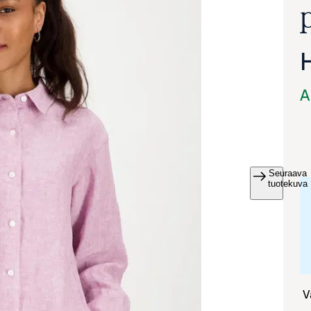
A
Seuraava
va suurennettuna
tuotekuva