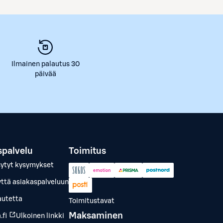
Ilmainen palautus 30
päivää
spalvelu
Toimitus
sytyt kysymykset
yttä asiakaspalveluun
autetta
Toimitustavat
Maksaminen
.fi
Ulkoinen linkki