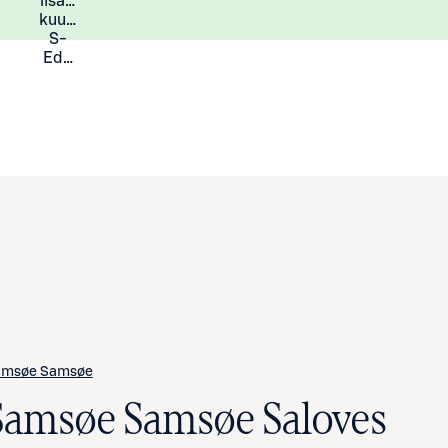
lisää
Lisätietoja
kuukauden
S-
Eduista
amsøe Samsøe
Samsøe Samsøe Saloves