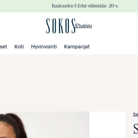
Kuukauden S-Edut vähintään –20 %
Etusivu
set
Koti
Hyvinvointi
Kampanjat
S