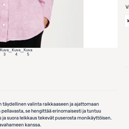
Kuva
Kuva
Kuva
3
4
5
äydellinen valinta raikkaaseen ja ajattomaan
pellavasta, se hengittää erinomaisesti ja tuntuu
ys ja suora leikkaus tekevät puserosta monikäyttöisen.
lavahameen kanssa.