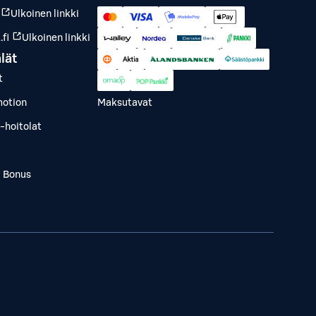
Ulkoinen linkki
fi
Ulkoinen linkki
lät
t
otion
Maksutavat
-hoitolat
a Bonus