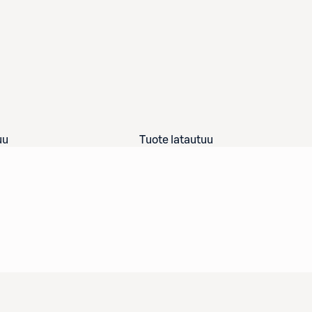
uu
Tuote latautuu