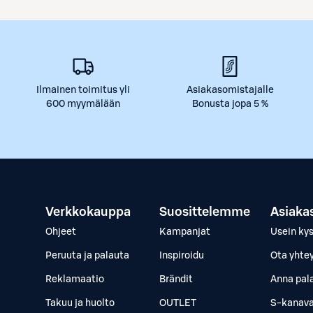
Ilmainen toimitus yli
Asiakasomistajalle
600 myymälään
Bonusta jopa 5 %
Verkkokauppa
Suosittelemme
Asiaka
Ohjeet
Kampanjat
Usein ky
Peruuta ja palauta
Inspiroidu
Ota yhte
Reklamaatio
Brändit
Anna pal
Takuu ja huolto
OUTLET
S-kanava