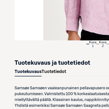
Kuva
Kuva
1
2
Tuotekuvaus ja tuotetiedot
Tuotekuvaus
Tuotetiedot
Samsøe Samsøen vaaleanpunainen pellavapusero on t
pukeutumiseen. Valmistettu 100 % korkealaatuisesta 
miellyttävältä päällä. Klassinen kaulus, nappikiinnit
Yhdistä esimerkiksi Samsøe Samsøen Saagneta pel