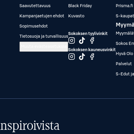
Saavutettavuus
Black Friday
Prisma.fi
Kampanjaetujen ehdot
Kuvasto
S-kaupat.
Myymä
Sopimusehdot
Myymälä
Sokoksen tyylivinkit
Tietosuoja ja turvallisuus
Sokos Em
Muuta evästeasetuksia
Sokoksen kauneusvinkit
Hyvä Olo 
Palvelut
S-Edut j
nspiroivista