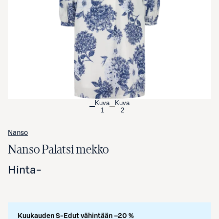
Avaa tuotekuva suurennettuna
Kuva
Kuva
1
2
Nanso
Nanso Palatsi mekko
Hinta
-
Kuukauden S-Edut vähintään –20 %