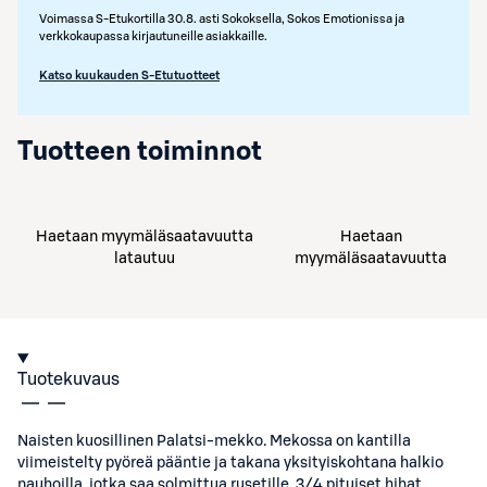
Voimassa S-Etukortilla 30.8. asti Sokoksella, Sokos Emotionissa ja
verkkokaupassa kirjautuneille asiakkaille.
Katso kuukauden S-Etutuotteet
Tuotteen toiminnot
Haetaan myymäläsaatavuutta
Haetaan
latautuu
myymäläsaatavuutta
Tuotekuvaus
Naisten kuosillinen Palatsi-mekko. Mekossa on kantilla
viimeistelty pyöreä pääntie ja takana yksityiskohtana halkio
nauhoilla, jotka saa solmittua rusetille. 3/4 pituiset hihat