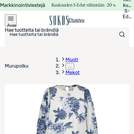
Kuukauden S-Edut vähintään –20 %
Markkinointiviestejä
kuuk
S-
Edui
Etusivu
Avaa
valikko
Hae tuotteita tai brändiä
Muoti
Murupolku
…
Mekot