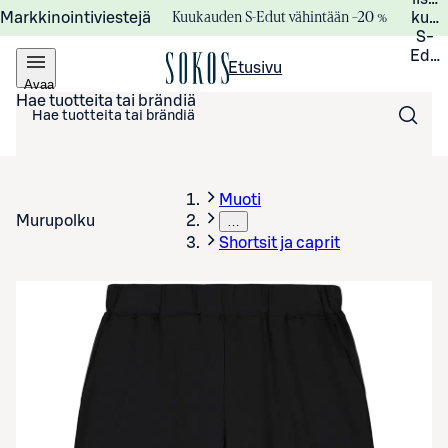
Kuukauden S-Edut vähintään –20 %
Markkinointiviestejä
kuuk
S-
Edui
Etusivu
Avaa
valikko
Hae tuotteita tai brändiä
Muoti
Murupolku
…
Shortsit ja caprit