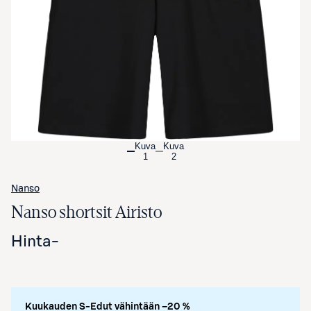
Avaa tuotekuva suurennettuna
Kuva
Kuva
1
2
Nanso
Nanso shortsit Airisto
Hinta
-
Kuukauden S-Edut vähintään –20 %