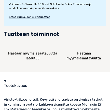
Voimassa S-Etukortilla 30.8. asti Sokoksella, Sokos Emotionissa ja
verkkokaupassa kirjautuneille asiakkaille.
Katso kuukauden S-Etutuotteet
Tuotteen toiminnot
Haetaan myymäläsaatavuutta
Haetaan
latautuu
myymäläsaatavuutta
Tuotekuvaus
Airisto-trikooshortsit. Kevyissä shortseissa on sivuissa taskut
ja kuminauhavyötärö. Lahkeen sisämitta koossa M on noin 27
cm. Materiaali on laadukasta, iholla miellyttävän pehmeältä