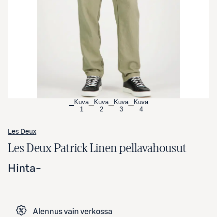
Avaa tuotekuva suurennettuna
Kuva
Kuva
Kuva
Kuva
1
2
3
4
Les Deux
Les Deux Patrick Linen pellavahousut
Hinta
-
Alennus vain verkossa