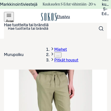
Kuukauden S-Edut vähintään –20 %
Markkinointiviestejä
kuuk
S-
Edui
Etusivu
Avaa
valikko
Hae tuotteita tai brändiä
Miehet
Murupolku
…
Pitkät housut