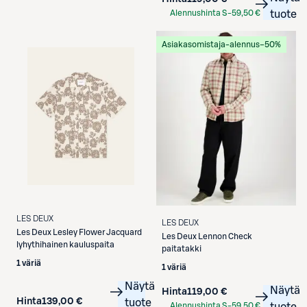
Alennushinta S-
59,50 €
tuote
Etukortilla
Asiakasomistaja-alennus
−50%
LES DEUX
LES DEUX
Les Deux
Lesley Flower Jacquard
Les Deux
Lennon Check
lyhythihainen kauluspaita
paitatakki
1 väriä
1 väriä
Näytä
Näytä
Hinta
119,00 €
Hinta
139,00 €
tuote
Alennushinta S-
59,50 €