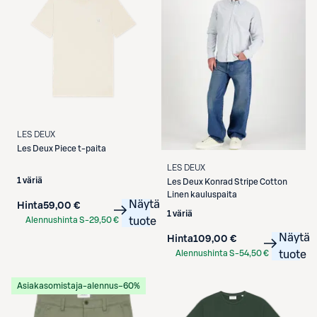
LES DEUX
Les Deux
Piece t-paita
LES DEUX
1 väriä
Les Deux
Konrad Stripe Cotton
Linen kauluspaita
Näytä
Hinta
59,00 €
1 väriä
Alennushinta S-
29,50 €
tuote
Etukortilla
Näytä
Hinta
109,00 €
Alennushinta S-
54,50 €
tuote
Etukortilla
Asiakasomistaja-alennus
−60%