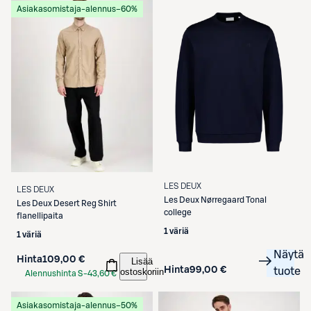
Asiakasomistaja-alennus
−60%
LES DEUX
LES DEUX
Les Deux
Nørregaard Tonal
Les Deux
Desert Reg Shirt
college
flanellipaita
1 väriä
1 väriä
Näytä
Hinta
109,00 €
Lisää
Hinta
99,00 €
tuote
ostoskoriin
Alennushinta S-
43,60 €
Etukortilla
Asiakasomistaja-alennus
−50%