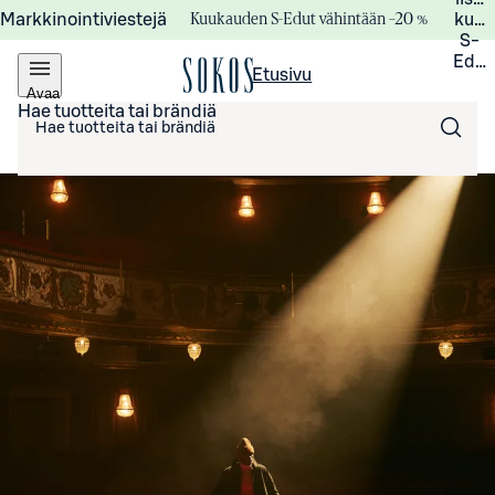
Kuukauden S-Edut vähintään –20 %
Markkinointiviestejä
kuuk
S-
Edui
Etusivu
Avaa
valikko
Hae tuotteita tai brändiä