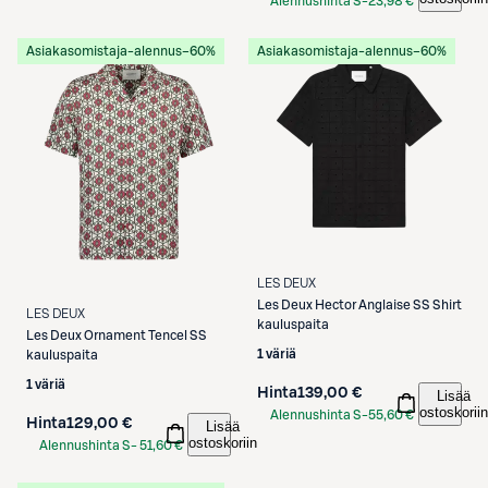
Alennushinta S-
23,98 €
Etukortilla
Asiakasomistaja-alennus
−60%
Asiakasomistaja-alennus
−60%
LES DEUX
Les Deux
Hector Anglaise SS Shirt
LES DEUX
kauluspaita
Les Deux
Ornament Tencel SS
1 väriä
kauluspaita
1 väriä
Hinta
139,00 €
Lisää
ostoskoriin
Alennushinta S-
55,60 €
Hinta
129,00 €
Lisää
Etukortilla
ostoskoriin
Alennushinta S-
51,60 €
Etukortilla