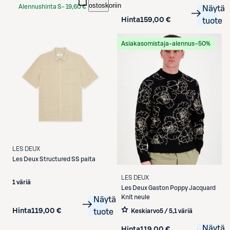
ostoskoriin
Alennushinta S-
19,60 €
Näytä
Etukortilla
Hinta
159,00 €
tuote
Asiakasomistaja-alennus
−50%
LES DEUX
Les Deux
Structured SS paita
LES DEUX
1 väriä
Les Deux
Gaston Poppy Jacquard
Knit neule
Näytä
Hinta
119,00 €
tuote
Keskiarvo
5 / 5
,
1 väriä
Näytä
Hinta
119,00 €