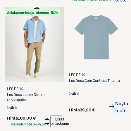
tuote
Etukortilla
Asiakasomistaja-alennus
−50%
LES DEUX
Les Deux
Core Contrast T-paita
LES DEUX
1 väriä
Les Deux
Lesley Denim
farkkupaita
Näytä
1 väriä
Hinta
39,00 €
tuote
Hinta
109,00 €
Lisää
ostoskoriin
Alennushinta S-
54,50 €
Etukortilla