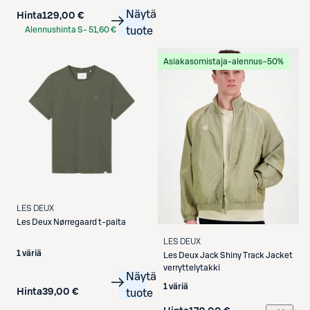
Näytä
Hinta
129,00 €
Alennushinta S-
51,60 €
tuote
Etukortilla
Asiakasomistaja-alennus
−50%
LES DEUX
Les Deux
Nørregaard t-paita
LES DEUX
1 väriä
Les Deux
Jack Shiny Track Jacket
verryttelytakki
Näytä
1 väriä
Hinta
39,00 €
tuote