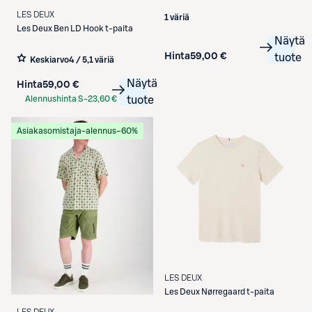
LES DEUX
1 väriä
Les Deux
Ben LD Hook t-paita
Näytä
Hinta
59,00 €
tuote
Keskiarvo
4 / 5
,
1 väriä
Näytä
Hinta
59,00 €
Alennushinta S-
23,60 €
tuote
Etukortilla
Asiakasomistaja-alennus
−60%
LES DEUX
Les Deux
Nørregaard t-paita