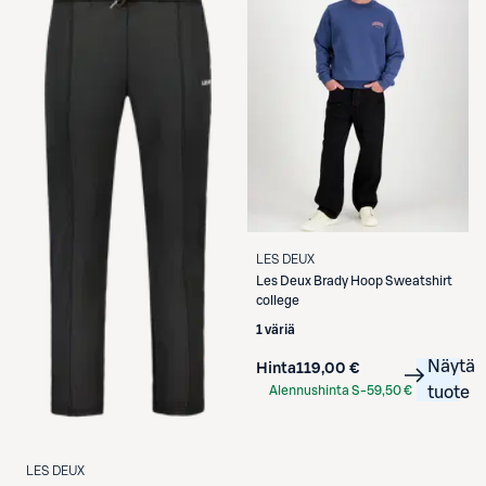
LES DEUX
Les Deux
Brady Hoop Sweatshirt
college
1 väriä
Näytä
Hinta
119,00 €
Alennushinta S-
59,50 €
tuote
Etukortilla
LES DEUX