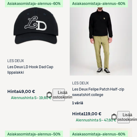
Asiakasomistaja-alennus
−60%
Asiakasomistaja-alennus
−60%
LES DEUX
Les Deux
LD Hook Dad Cap
lippalakki
LES DEUX
Les Deux
Felipe Patch Half-zip
Hinta
49,00 €
Lisää
sweatshirt college
ostoskoriin
Alennushinta S-
19,60 €
1 väriä
Etukortilla
Hinta
119,00 €
Lisää
ostoskoriin
Alennushinta S-
47,60 €
Etukortilla
Asiakasomistaja-alennus
−50%
Asiakasomistaja-alennus
−60%