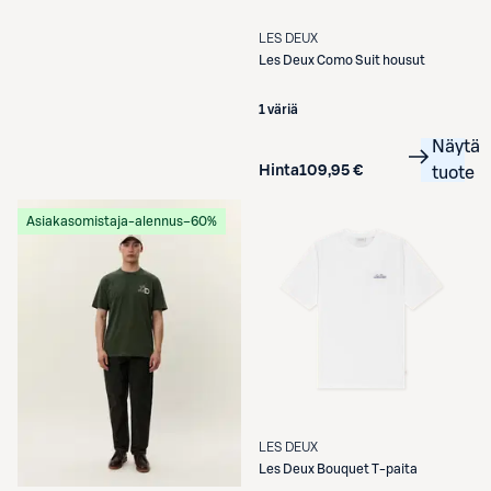
LES DEUX
Les Deux
Como Suit housut
1 väriä
Näytä
Hinta
109,95 €
tuote
Asiakasomistaja-alennus
−60%
LES DEUX
Les Deux
Bouquet T-paita