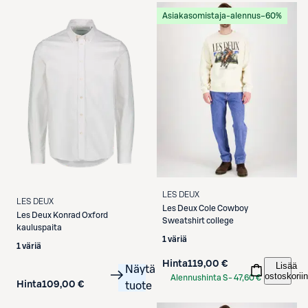
Asiakasomistaja-alennus
−60%
LES DEUX
LES DEUX
Les Deux
Cole Cowboy
Les Deux
Konrad Oxford
Sweatshirt college
kauluspaita
1 väriä
1 väriä
Hinta
119,00 €
Lisää
Näytä
ostoskoriin
Alennushinta S-
47,60 €
Hinta
109,00 €
tuote
Etukortilla