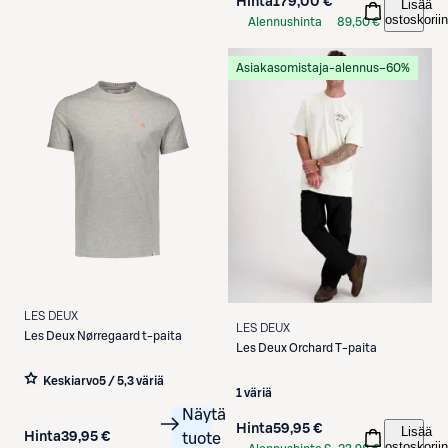
Hinta
179,00 €
Lisää
ostoskoriin
Alennushinta
89,50 €
S-Etukortilla
Asiakasomistaja-alennus
−60%
LES DEUX
LES DEUX
Les Deux
Nørregaard t-paita
Les Deux
Orchard T-paita
Keskiarvo
5 / 5
,
3 väriä
1 väriä
Näytä
Hinta
59,95 €
Lisää
Hinta
39,95 €
tuote
ostoskoriin