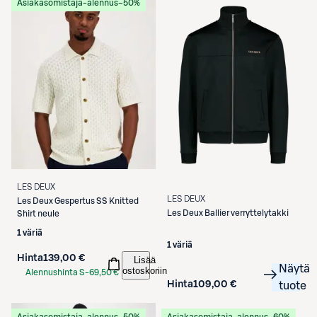
Asiakasomistaja-alennus
−50%
LES DEUX
LES DEUX
Les Deux
Gespertus SS Knitted
Les Deux
Ballier verryttelytakki
Shirt neule
1 väriä
1 väriä
Hinta
139,00 €
Lisää
Näytä
ostoskoriin
Alennushinta S-
69,50 €
Hinta
109,00 €
tuote
Etukortilla
Asiakasomistaja-alennus
−50%
Asiakasomistaja-alennus
−60%