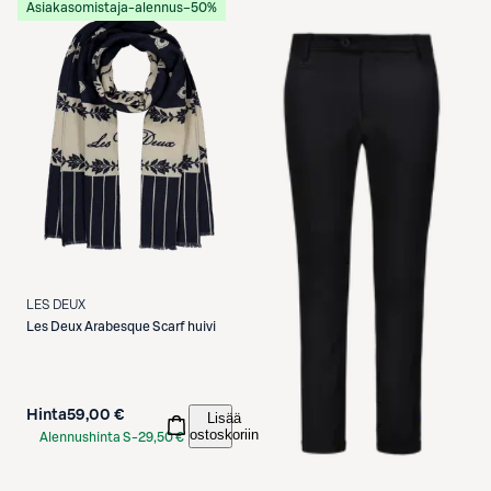
Asiakasomistaja-alennus
−50%
LES DEUX
Les Deux
Arabesque Scarf huivi
Hinta
59,00 €
Lisää
ostoskoriin
Alennushinta S-
29,50 €
Etukortilla