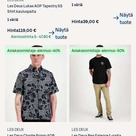
LES DEUX
1 väriä
Les Deux
Lukas AOP Tapestry SS
Shirt kauluspaita
Näytä
1 väriä
Hinta
39,00 €
tuote
Näytä
Hinta
119,00 €
Alennushinta S-
47,60 €
tuote
Etukortilla
Asiakasomistaja-alennus
−40%
Asiakasomistaja-alennus
−50%
LES DEUX
LES DEUX
Les Deux
Charlie Poppy AOP
Les Deux
Ben Faience t-paita