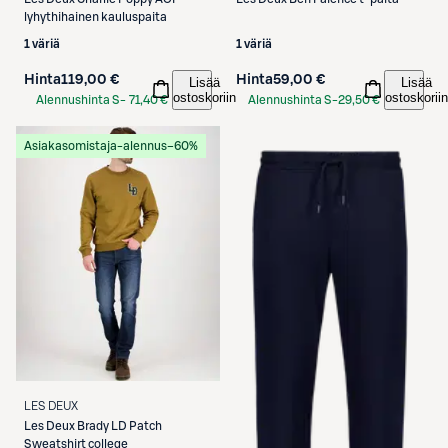
lyhythihainen kauluspaita
1 väriä
1 väriä
Hinta
119,00 €
Hinta
59,00 €
Lisää
Lisää
ostoskoriin
ostoskoriin
Alennushinta S-
71,40 €
Alennushinta S-
29,50 €
Etukortilla
Etukortilla
Asiakasomistaja-alennus
−60%
LES DEUX
Les Deux
Brady LD Patch
Sweatshirt college