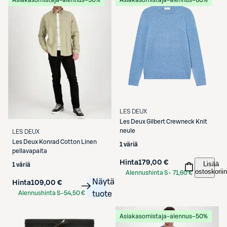
LES DEUX
Les Deux
Gilbert Crewneck Knit
neule
LES DEUX
Les Deux
Konrad Cotton Linen
1 väriä
pellavapaita
Hinta
179,00 €
Lisää
1 väriä
ostoskoriin
Alennushinta S-
71,60 €
Näytä
Hinta
109,00 €
Etukortilla
Alennushinta S-
54,50 €
tuote
Etukortilla
Asiakasomistaja-alennus
−50%