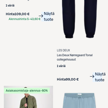
1 väriä
Näytä
Hinta
109,00 €
Alennushinta S-
43,60 €
tuote
Etukortilla
LES DEUX
Les Deux
Nørregaard Tonal
collegehousut
1 väriä
Näytä
Hinta
99,00 €
tuote
Asiakasomistaja-alennus
−60%