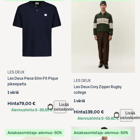
LES DEUX
Les Deux
Piece Slim Fit Pique
LES DEUX
pikeepaita
Les Deux
Cory Zipper Rugby
college
1 väriä
1 väriä
Hinta
79,00 €
Lisää
ostoskoriin
Alennushinta S-
39,50 €
Hinta
139,00 €
Lisää
Etukortilla
ostoskoriin
Alennushinta S-
55,60 €
Etukortilla
Asiakasomistaja-alennus
−50%
Asiakasomistaja-alennus
−50%