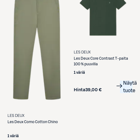
LES DEUX
Les Deux
Core Contrast T-paita
100 % puuvilla
1 väriä
Näytä
Hinta
39,00 €
tuote
LES DEUX
Les Deux
Como Cotton Chino
1 väriä