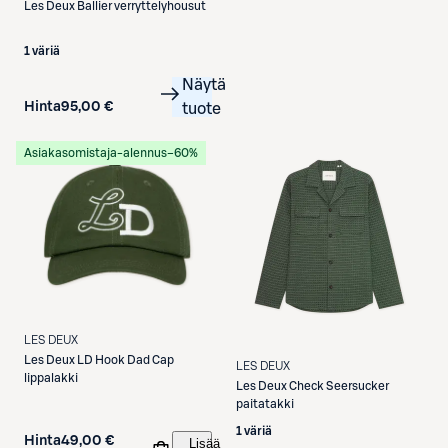
Les Deux
Ballier verryttelyhousut
1 väriä
Näytä
Hinta
95,00 €
tuote
Asiakasomistaja-alennus
−60%
LES DEUX
Les Deux
LD Hook Dad Cap
LES DEUX
lippalakki
Les Deux
Check Seersucker
paitatakki
1 väriä
Hinta
49,00 €
Lisää