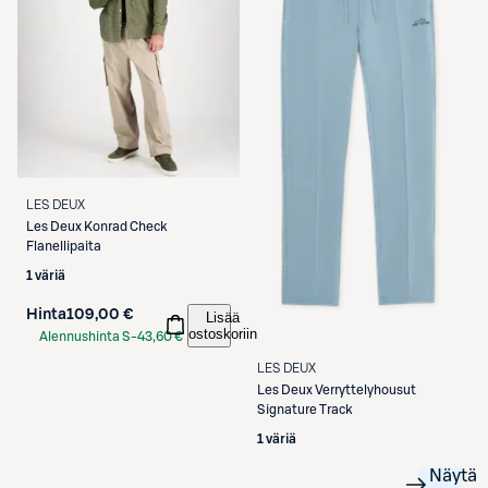
LES DEUX
Les Deux
Konrad Check
Flanellipaita
1 väriä
Hinta
109,00 €
Lisää
ostoskoriin
Alennushinta S-
43,60 €
Etukortilla
LES DEUX
Les Deux
Verryttelyhousut
Signature Track
1 väriä
Näytä