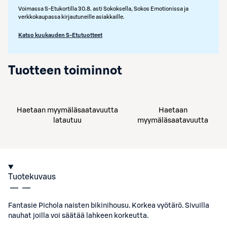
Voimassa S-Etukortilla 30.8. asti Sokoksella, Sokos Emotionissa ja
verkkokaupassa kirjautuneille asiakkaille.
Katso kuukauden S-Etutuotteet
Tuotteen toiminnot
Haetaan myymäläsaatavuutta
Haetaan
latautuu
myymäläsaatavuutta
Tuotekuvaus
Fantasie Pichola naisten bikinihousu. Korkea vyötärö. Sivuilla
nauhat joilla voi säätää lahkeen korkeutta.