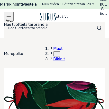
Kuukauden S-Edut vähintään –20 %
Markkinointiviestejä
kuuk
S-
Edui
Etusivu
Avaa
valikko
Hae tuotteita tai brändiä
Muoti
Murupolku
…
Bikinit