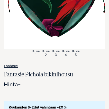
Avaa tuotekuva suurennettuna
Kuva
Kuva
Kuva
Kuva
Kuva
1
2
3
4
5
Fantasie
Fantasie Pichola bikinihousu
Hinta
-
Kuukauden S-Edut vähintään –20 %