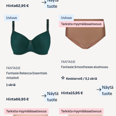
Näytä
Hinta
62,95 €
tuote
Uutuus
Uutuus
Tarkista myymäläsaatavuus
FANTASIE
Fantasie
Smoothease alushousu
FANTASIE
Fantasie
Rebecca Essentials
rintaliivit
Keskiarvo
5 / 5
,
1 väriä
1 väriä
Näytä
Hinta
15,95 €
Näytä
tuote
Hinta
66,95 €
tuote
Tarkista myymäläsaatavuus
Tarkista myymäläsaatavuus