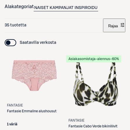
Alakategoriat
NAISET
KAMPANJAT
INSPIROIDU
35 tuotetta
Rajaa
Saatavilla verkosta
Asiakasomistaja-alennus
−60%
FANTASIE
Fantasie
Emmaline alushousut
FANTASIE
1 väriä
Fantasie
Cabo Verde bikiniliivit