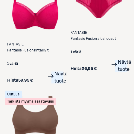
FANTASIE
Fantasie
Fusion alushousut
FANTASIE
Fantasie
Fusion rintaliivit
1 väriä
Näytä
1 väriä
Hinta
26,95 €
tuote
Näytä
Hinta
59,95 €
tuote
Uutuus
Tarkista myymäläsaatavuus