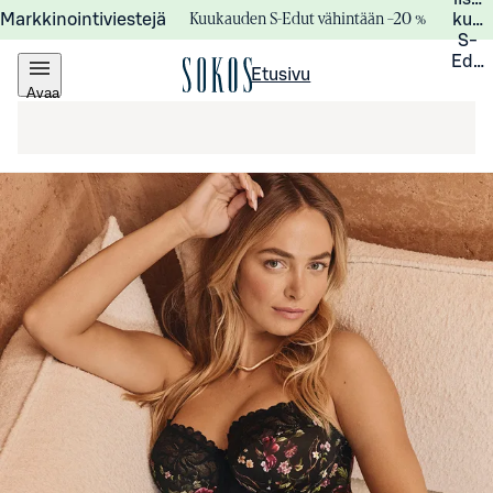
Kuukauden S-Edut vähintään –20 %
Markkinointiviestejä
kuuk
S-
Edui
Etusivu
Avaa
valikko