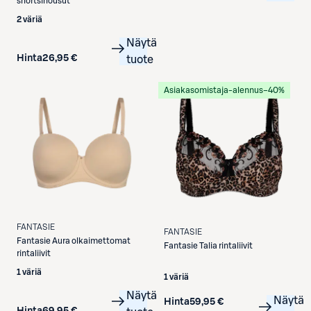
shortsihousut
2 väriä
Näytä
Hinta
26,95 €
tuote
Asiakasomistaja-alennus
−40%
FANTASIE
FANTASIE
Fantasie
Aura olkaimettomat
Fantasie
Talia rintaliivit
rintaliivit
1 väriä
1 väriä
Näytä
Näytä
Hinta
59,95 €
Hinta
69,95 €