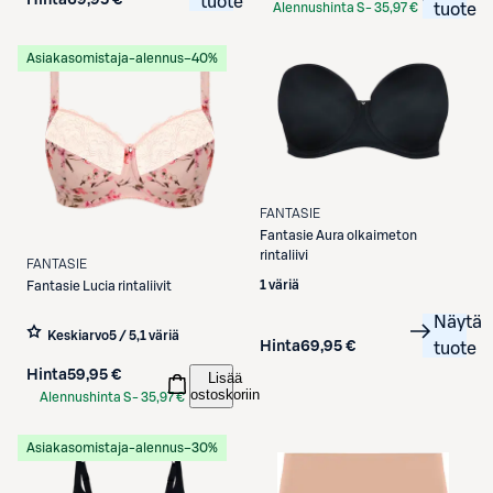
tuote
Alennushinta S-
35,97 €
tuote
Etukortilla
Asiakasomistaja-alennus
−40%
FANTASIE
Fantasie
Aura olkaimeton
rintaliivi
FANTASIE
1 väriä
Fantasie
Lucia rintaliivit
Näytä
Keskiarvo
5 / 5
,
1 väriä
Hinta
69,95 €
tuote
Hinta
59,95 €
Lisää
ostoskoriin
Alennushinta S-
35,97 €
Etukortilla
Asiakasomistaja-alennus
−30%