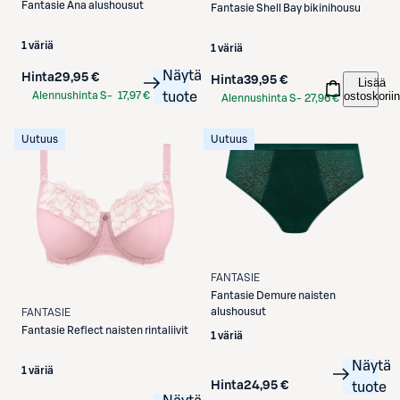
Fantasie
Ana alushousut
Fantasie
Shell Bay bikinihousu
1 väriä
1 väriä
Näytä
Hinta
29,95 €
Hinta
39,95 €
Lisää
ostoskoriin
Alennushinta S-
17,97 €
tuote
Alennushinta S-
27,96 €
Etukortilla
Etukortilla
Uutuus
Uutuus
FANTASIE
Fantasie
Demure naisten
alushousut
FANTASIE
Fantasie
Reflect naisten rintaliivit
1 väriä
Näytä
1 väriä
Hinta
24,95 €
tuote