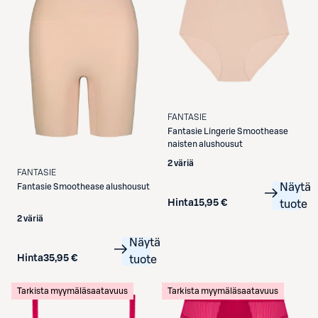
FANTASIE
Fantasie
Lingerie Smoothease
naisten alushousut
2 väriä
FANTASIE
Näytä
Fantasie
Smoothease alushousut
Hinta
15,95 €
tuote
2 väriä
Näytä
Hinta
35,95 €
tuote
Tarkista myymäläsaatavuus
Tarkista myymäläsaatavuus