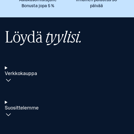
Asiakasomistajalle
Ilmainen palautus 30
Bonusta jopa 5 %
päivää
Löydä
tyylisi.
Verkkokauppa
Suosittelemme