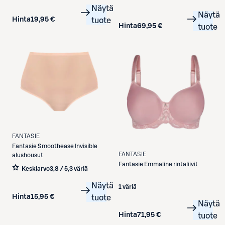
Näytä
Näytä
Hinta
19,95 €
tuote
Hinta
69,95 €
tuote
FANTASIE
Fantasie
Smoothease Invisible
FANTASIE
alushousut
Fantasie
Emmaline rintaliivit
Keskiarvo
3,8 / 5
,
3 väriä
Näytä
1 väriä
Hinta
15,95 €
tuote
Näytä
Hinta
71,95 €
tuote