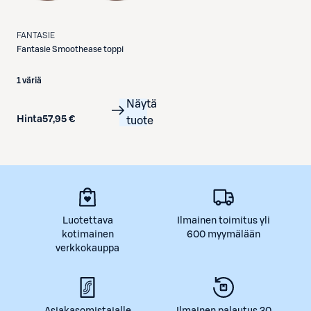
FANTASIE
Fantasie
Smoothease toppi
1 väriä
Näytä
Hinta
57,95 €
tuote
Luotettava
Ilmainen toimitus yli
kotimainen
600 myymälään
verkkokauppa