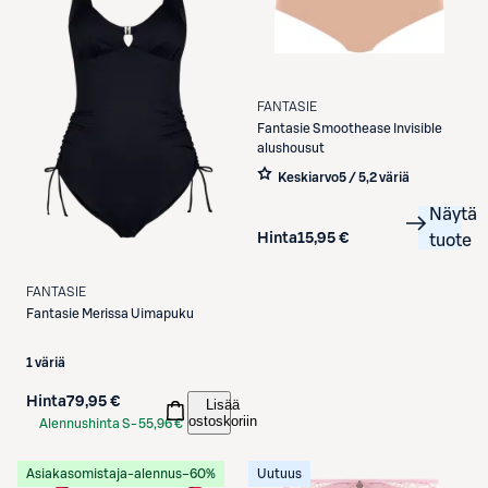
FANTASIE
Fantasie
Smoothease Invisible
alushousut
Keskiarvo
5 / 5
,
2 väriä
Näytä
Hinta
15,95 €
tuote
FANTASIE
Fantasie
Merissa Uimapuku
1 väriä
Hinta
79,95 €
Lisää
ostoskoriin
Alennushinta S-
55,96 €
Etukortilla
Asiakasomistaja-alennus
−60%
Uutuus