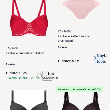
FANTASIE
Fantasie
Reflect naisten
alushousut
1 väriä
FANTASIE
Fantasie
Emmaline rintaliivit
Näytä
Hinta
26,95 €
tuote
1 väriä
Hinta
71,95 €
Lisää
ostoskoriin
Alennushinta S-
28,78 €
Etukortilla
Asiakasomistaja-alennus
−40%