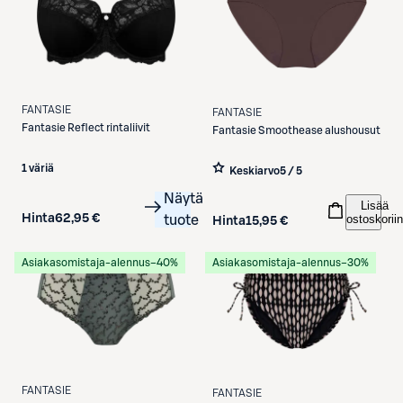
FANTASIE
FANTASIE
Fantasie
Reflect rintaliivit
Fantasie
Smoothease alushousut
1 väriä
Keskiarvo
5 / 5
Näytä
Lisää
ostoskoriin
Hinta
62,95 €
tuote
Hinta
15,95 €
Asiakasomistaja-alennus
−40%
Asiakasomistaja-alennus
−30%
FANTASIE
FANTASIE