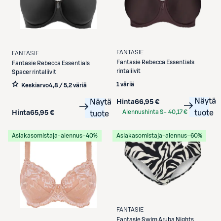
FANTASIE
FANTASIE
Fantasie
Rebecca Essentials
Fantasie
Rebecca Essentials
rintaliivit
Spacer rintaliivit
1 väriä
Keskiarvo
4,8 / 5
,
2 väriä
Näytä
Näytä
Hinta
66,95 €
Alennushinta S-
40,17 €
tuote
Hinta
65,95 €
tuote
Etukortilla
Asiakasomistaja-alennus
−40%
Asiakasomistaja-alennus
−60%
FANTASIE
Fantasie
Swim Aruba Nights