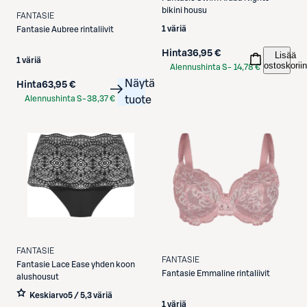
bikini housu
FANTASIE
1 väriä
Fantasie
Aubree rintaliivit
Hinta
36,95 €
Lisää
1 väriä
ostoskoriin
Alennushinta S-
14,78 €
Etukortilla
Näytä
Hinta
63,95 €
Alennushinta S-
38,37 €
tuote
Etukortilla
FANTASIE
FANTASIE
Fantasie
Lace Ease yhden koon
Fantasie
Emmaline rintaliivit
alushousut
Keskiarvo
5 / 5
,
3 väriä
1 väriä