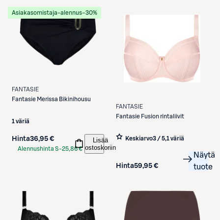
Asiakasomistaja-alennus
−30%
FANTASIE
Fantasie
Merissa Bikinihousu
FANTASIE
Fantasie
Fusion rintaliivit
1 väriä
Keskiarvo
3 / 5
,
1 väriä
Hinta
36,95 €
Lisää
ostoskoriin
Alennushinta S-
25,86 €
Näytä
Etukortilla
Hinta
59,95 €
tuote