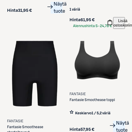
Näytä
1 väriä
Hinta
31,95 €
tuote
Hinta
61,95 €
Lisää
ostoskoriin
Alennushinta S-
24,78 €
Etukortilla
FANTASIE
Fantasie
Smoothease toppi
Keskiarvo
1 / 5
,
2 väriä
FANTASIE
Näytä
Fantasie
Smoothease
Hinta
57,95 €
tuote