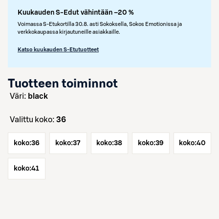
Kuukauden S-Edut vähintään –20 %
Voimassa S-Etukortilla 30.8. asti Sokoksella, Sokos Emotionissa ja
verkkokaupassa kirjautuneille asiakkaille.
Katso kuukauden S-Etutuotteet
Tuotteen toiminnot
väri:
black
Valittu koko:
36
koko:
36
koko:
37
koko:
38
koko:
39
koko:
40
koko:
41