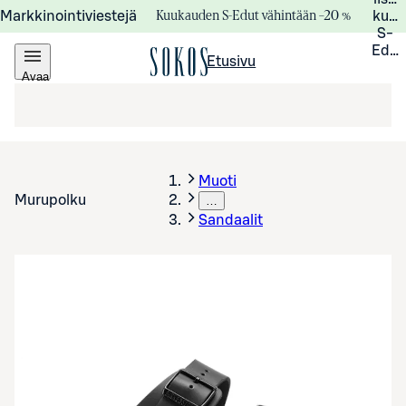
Kuukauden S-Edut vähintään –20 %
Markkinointiviestejä
kuuk
S-
Edui
Etusivu
Avaa
valikko
Muoti
Murupolku
…
Sandaalit