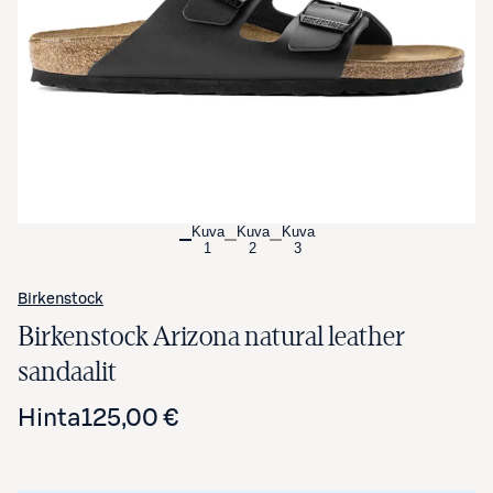
Avaa tuotekuva suurennettuna
Kuva
Kuva
Kuva
1
2
3
Birkenstock
Birkenstock Arizona natural leather
sandaalit
Hinta
125,00 €