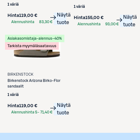
1 väriä
1 väriä
Näytä
Hinta
119,00 €
Näytä
Hinta
155,00 €
Alennushinta
83,30 €
tuote
Alennushinta
93,00 €
tuote
S-Etukortilla
S-Etukortilla
Asiakasomistaja-alennus
−40%
Tarkista myymäläsaatavuus
BIRKENSTOCK
Birkenstock
Arizona Birko-Flor
sandaalit
1 väriä
Näytä
Hinta
119,00 €
Alennushinta S-
71,40 €
tuote
Etukortilla