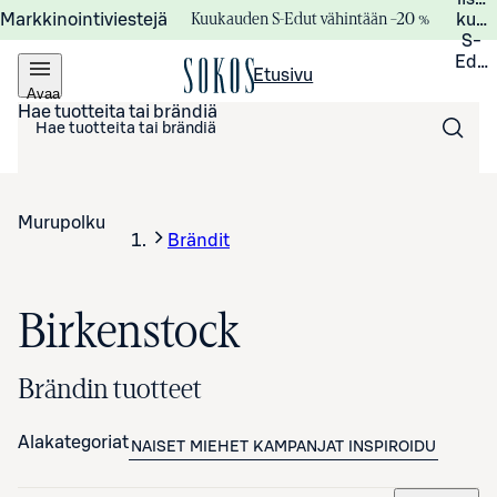
Kuukauden S-Edut vähintään –20 %
Markkinointiviestejä
kuuk
S-
Edui
Etusivu
Avaa
valikko
Hae tuotteita tai brändiä
Murupolku
Brändit
Birkenstock
Brändin tuotteet
Alakategoriat
NAISET
MIEHET
KAMPANJAT
INSPIROIDU