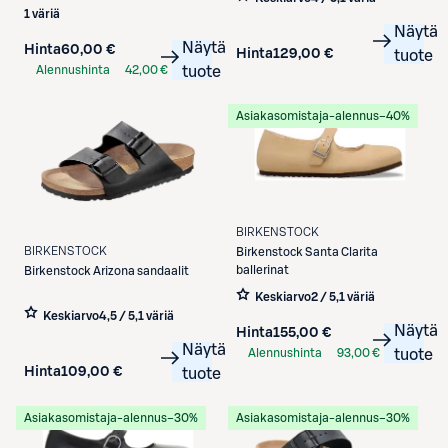
1 väriä
Näytä
Näytä
Hinta
60,00 €
Hinta
129,00 €
tuote
Alennushinta
42,00 €
tuote
S-Etukortilla
Asiakasomistaja-alennus
−40%
BIRKENSTOCK
BIRKENSTOCK
Birkenstock
Santa Clarita
ballerinat
Birkenstock
Arizona sandaalit
Keskiarvo
2 / 5
,
1 väriä
Keskiarvo
4,5 / 5
,
1 väriä
Näytä
Hinta
155,00 €
Näytä
Alennushinta
93,00 €
tuote
Hinta
109,00 €
tuote
S-Etukortilla
Asiakasomistaja-alennus
−30%
Asiakasomistaja-alennus
−30%