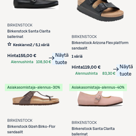
BIRKENSTOCK
Birkenstock
Santa Clarita
BIRKENSTOCK
ballerinat
Birkenstock
Arizona Flex platform
Keskiarvo
2 / 5
,
1 väriä
sandaalit
Näytä
Hinta
155,00 €
1 väriä
Alennushinta
108,50 €
tuote
Näytä
Hinta
119,00 €
S-Etukortilla
Alennushinta
83,30 €
tuote
S-Etukortilla
Asiakasomistaja-alennus
−30%
Asiakasomistaja-alennus
−40%
BIRKENSTOCK
BIRKENSTOCK
Birkenstock
Gizeh Birko-Flor
Birkenstock
Santa Clarita
sandaalit
ballerinat