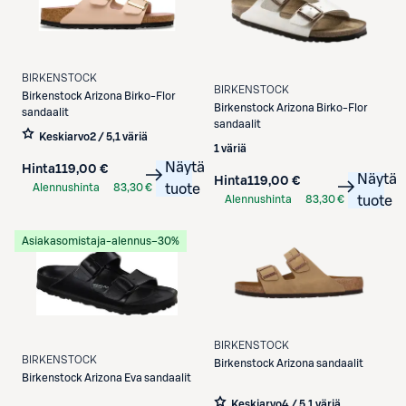
BIRKENSTOCK
BIRKENSTOCK
Birkenstock
Arizona Birko-Flor
Birkenstock
Arizona Birko-Flor
sandaalit
sandaalit
Keskiarvo
2 / 5
,
1 väriä
1 väriä
Näytä
Hinta
119,00 €
Näytä
Hinta
119,00 €
Alennushinta
83,30 €
tuote
Alennushinta
83,30 €
tuote
S-Etukortilla
S-Etukortilla
Asiakasomistaja-alennus
−30%
BIRKENSTOCK
BIRKENSTOCK
Birkenstock
Arizona sandaalit
Birkenstock
Arizona Eva sandaalit
Keskiarvo
4 / 5
,
1 väriä