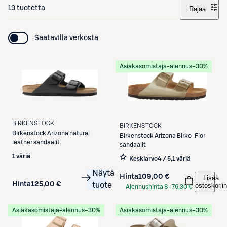
13 tuotetta
Rajaa
Saatavilla verkosta
Asiakasomistaja-alennus
−30%
BIRKENSTOCK
BIRKENSTOCK
Birkenstock
Arizona natural
Birkenstock
Arizona Birko-Flor
leather sandaalit
sandaalit
1 väriä
Keskiarvo
4 / 5
,
1 väriä
Näytä
Hinta
109,00 €
Lisää
Hinta
125,00 €
tuote
ostoskoriin
Alennushinta S-
76,30 €
Etukortilla
Asiakasomistaja-alennus
−30%
Asiakasomistaja-alennus
−30%