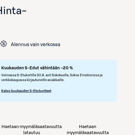
Hinta
-
Alennus vain verkossa
Kuukauden S-Edut vähintään –20 %
Voimassa S-Etukortilla 30.8. asti Sokoksella, Sokos Emotionissa ja
Avaa tuotekuva suurennettuna
verkkokaupassa kirjautuneille asiakkaille.
Katso kuukauden S-Etutuotteet
Haetaan myymäläsaatavuutta
Haetaan
latautuu
myymäläsaatavuutta