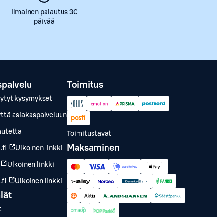
Ilmainen palautus 30
päivää
spalvelu
Toimitus
sytyt kysymykset
yttä asiakaspalveluun
autetta
Toimitustavat
Maksaminen
.fi
Ulkoinen linkki
Ulkoinen linkki
fi
Ulkoinen linkki
lät
t