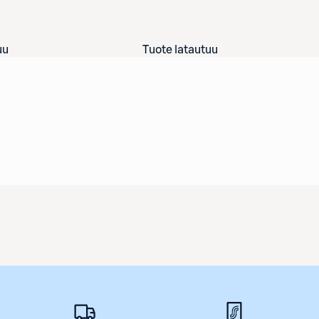
uu
Tuote latautuu