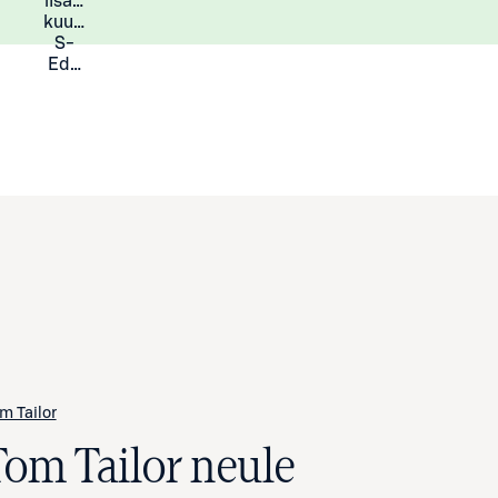
lisää
Lisätietoja
kuukauden
S-
Eduista
m Tailor
Tom Tailor neule