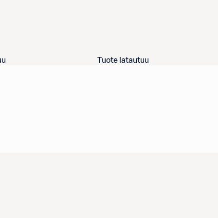
uu
Tuote latautuu