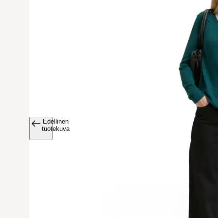
Edellinen
Avaa tuoteku
tuotekuva