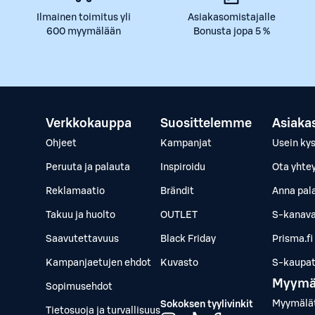
Ilmainen toimitus yli
Asiakasomistajalle
600 myymälään
Bonusta jopa 5 %
Verkkokauppa
Suosittelemme
Asiaka
Ohjeet
Kampanjat
Usein ky
Peruuta ja palauta
Inspiroidu
Ota yhte
Reklamaatio
Brändit
Anna pal
Takuu ja huolto
OUTLET
S-kanava
Saavutettavuus
Black Friday
Prisma.fi
Kampanjaetujen ehdot
Kuvasto
S-kaupat.
Myymä
Sopimusehdot
Myymälä
Sokoksen tyylivinkit
Tietosuoja ja turvallisuus