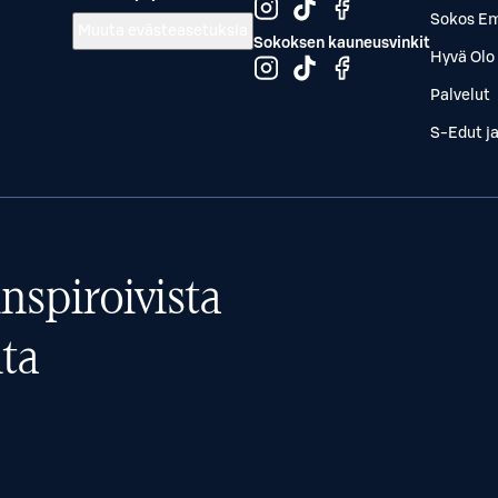
Sokos Em
Muuta evästeasetuksia
Sokoksen kauneusvinkit
Hyvä Olo 
Palvelut
S-Edut j
nspiroivista
ta