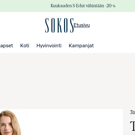
Kuukauden S-Edut vähintään –20 %
Etusivu
Lapset
Koti
Hyvinvointi
Kampanjat
To