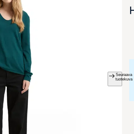
Seuraava
va suurennettuna
tuotekuva