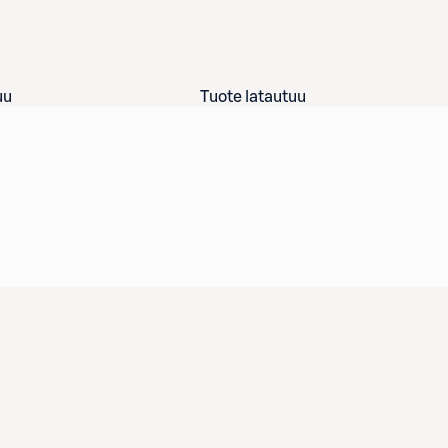
uu
Tuote latautuu