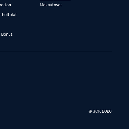
otion
Maksutavat
-hoitolat
a Bonus
© SOK
2026