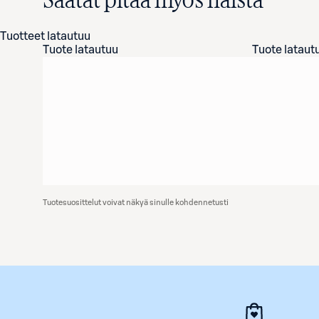
Saatat pitää myös näistä
Tuotteet latautuu
Tuote latautuu
Tuote lataut
Tuotesuosittelut voivat näkyä sinulle kohdennetusti