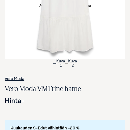
Avaa tuotekuva suurennettuna
Kuva
Kuva
1
2
Vero Moda
Vero Moda VMTrine hame
Hinta
-
Kuukauden S-Edut vähintään –20 %