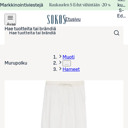
Kuukauden S-Edut vähintään –20 %
Markkinointiviestejä
kuuk
S-
Edui
Etusivu
Avaa
valikko
Hae tuotteita tai brändiä
Muoti
Murupolku
…
Hameet