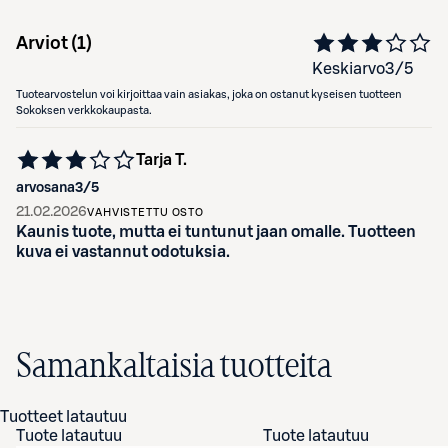
Arviot (
1
)
Keskiarvo
3
/5
Tuotearvostelun voi kirjoittaa vain asiakas, joka on ostanut kyseisen tuotteen
Sokoksen verkkokaupasta.
Tarja T.
arvosana
3
/5
21.02.2026
VAHVISTETTU OSTO
Kaunis tuote, mutta ei tuntunut jaan omalle. Tuotteen
kuva ei vastannut odotuksia.
Samankaltaisia tuotteita
Tuotteet latautuu
Tuote latautuu
Tuote latautuu