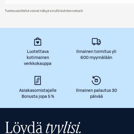
Tuotesuosittelut voivat näkyä sinulle kohdennetusti
Luotettava
Ilmainen toimitus yli
kotimainen
600 myymälään
verkkokauppa
Asiakasomistajalle
Ilmainen palautus 30
Bonusta jopa 5 %
päivää
Löydä
tyylisi.