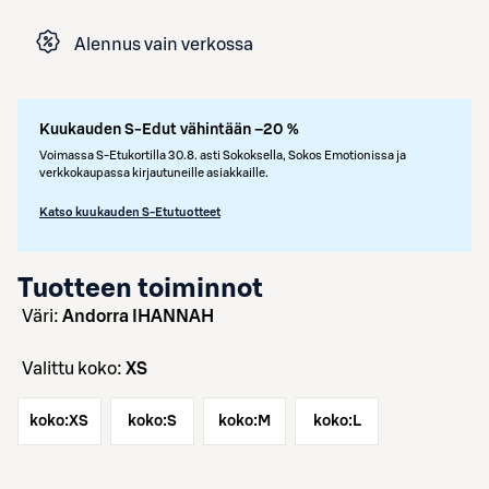
Alennus vain verkossa
Kuukauden S-Edut vähintään –20 %
Voimassa S-Etukortilla 30.8. asti Sokoksella, Sokos Emotionissa ja
verkkokaupassa kirjautuneille asiakkaille.
Katso kuukauden S-Etutuotteet
Tuotteen toiminnot
väri:
Andorra IHANNAH
Valittu koko:
XS
koko:
XS
koko:
S
koko:
M
koko:
L