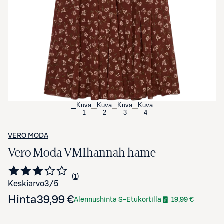
Avaa tuotekuva suurennettuna
Kuva
Kuva
Kuva
Kuva
1
2
3
4
VERO MODA
Vero Moda VMIhannah hame
1
Siirry arvioihin
kappale
Keskiarvo
3
/5
Hinta
39,99 €
Alennushinta S-Etukortilla
19,99 €