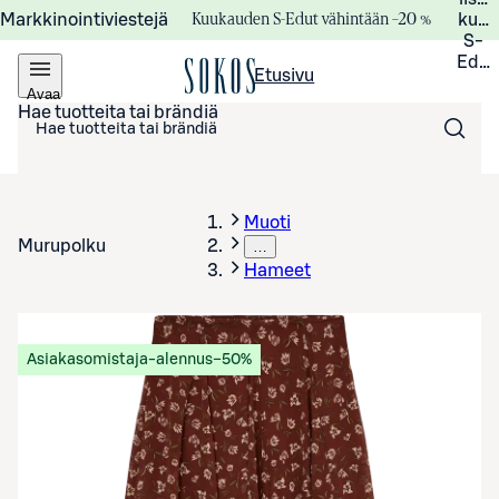
Kuukauden S-Edut vähintään –20 %
Markkinointiviestejä
kuuk
S-
Edui
Etusivu
Avaa
valikko
Hae tuotteita tai brändiä
Muoti
Murupolku
…
Hameet
Asiakasomistaja-alennus
−50%