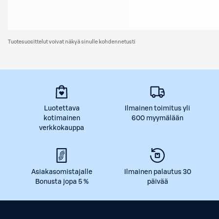
Tuotesuosittelut voivat näkyä sinulle kohdennetusti
Luotettava
Ilmainen toimitus yli
kotimainen
600 myymälään
verkkokauppa
Asiakasomistajalle
Ilmainen palautus 30
Bonusta jopa 5 %
päivää