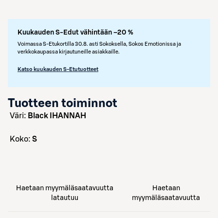
Kuukauden S-Edut vähintään –20 %
Voimassa S-Etukortilla 30.8. asti Sokoksella, Sokos Emotionissa ja
verkkokaupassa kirjautuneille asiakkaille.
Katso kuukauden S-Etutuotteet
Tuotteen toiminnot
väri:
Black IHANNAH
koko:
S
Haetaan myymäläsaatavuutta
Haetaan
latautuu
myymäläsaatavuutta