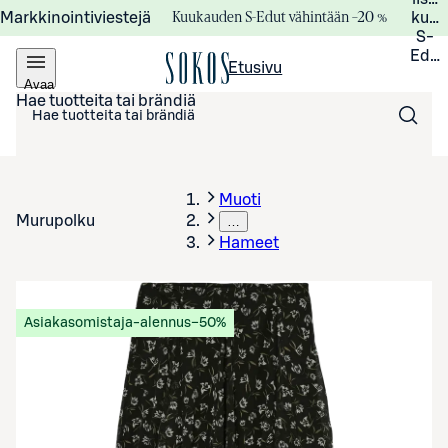
Kuukauden S-Edut vähintään –20 %
Markkinointiviestejä
kuuk
S-
Edui
Etusivu
Avaa
valikko
Hae tuotteita tai brändiä
Muoti
Murupolku
…
Hameet
Asiakasomistaja-alennus
−50%