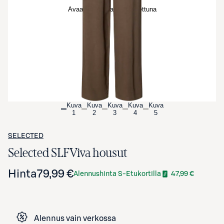
Avaa tuotekuva suurennettuna
Kuva
Kuva
Kuva
Kuva
Kuva
1
2
3
4
5
SELECTED
Selected SLFViva housut
Hinta
79,99 €
Alennushinta S-Etukortilla
47,99 €
Alennus vain verkossa