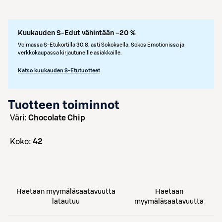
Kuukauden S-Edut vähintään –20 %
Voimassa S-Etukortilla 30.8. asti Sokoksella, Sokos Emotionissa ja
verkkokaupassa kirjautuneille asiakkaille.
Katso kuukauden S-Etutuotteet
Tuotteen toiminnot
väri:
Chocolate Chip
koko:
42
Haetaan myymäläsaatavuutta
Haetaan
latautuu
myymäläsaatavuutta