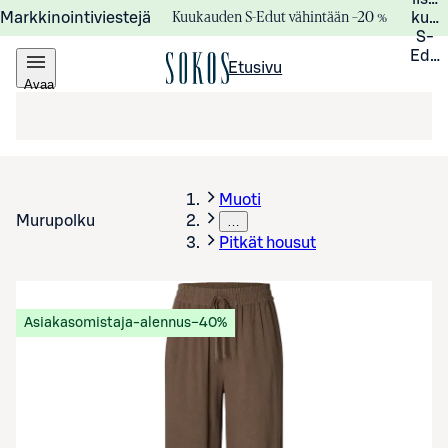
Kuukauden S-Edut vähintään –20 %
Markkinointiviestejä
kuuk
S-
Edui
Etusivu
Avaa
valikko
Muoti
Murupolku
…
Pitkät housut
Asiakasomistaja-alennus
−40%