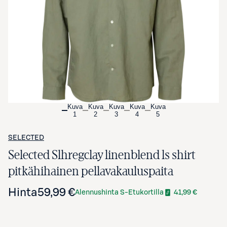
Avaa tuotekuva suurennettuna
Kuva
Kuva
Kuva
Kuva
Kuva
1
2
3
4
5
SELECTED
Selected Slhregclay linenblend ls shirt
pitkähihainen pellavakauluspaita
Hinta
59,99 €
Alennushinta S-Etukortilla
41,99 €