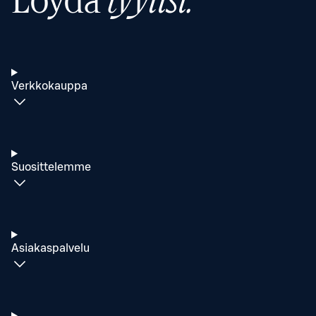
Löydä
tyylisi.
Verkkokauppa
Suosittelemme
Asiakaspalvelu