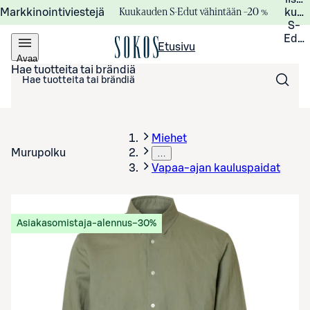
Kuukauden S-Edut vähintään –20 %
Markkinointiviestejä
kuuk
S-
Edui
Etusivu
Avaa
valikko
Hae tuotteita tai brändiä
Miehet
Murupolku
…
Vapaa-ajan kauluspaidat
Asiakasomistaja-alennus
−30%