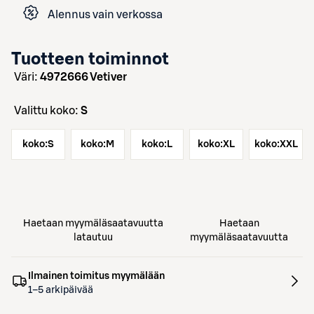
Alennus vain verkossa
Tuotteen toiminnot
väri:
4972666 Vetiver
Valittu koko:
S
koko:
S
koko:
M
koko:
L
koko:
XL
koko:
XXL
Haetaan myymäläsaatavuutta
Haetaan
latautuu
myymäläsaatavuutta
Ilmainen toimitus myymälään
1–5 arkipäivää