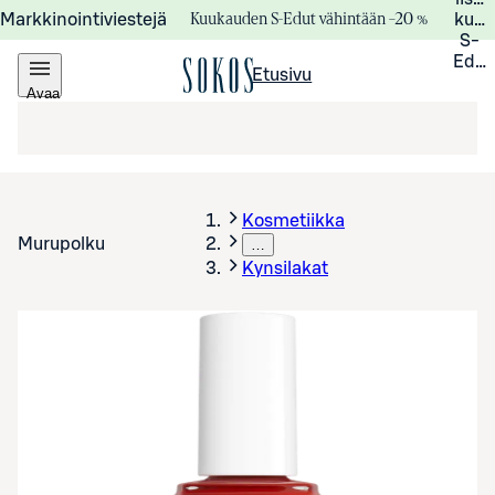
Kuukauden S-Edut vähintään –20 %
Markkinointiviestejä
kuuk
S-
Edui
Etusivu
Avaa
valikko
Kosmetiikka
Murupolku
…
Kynsilakat