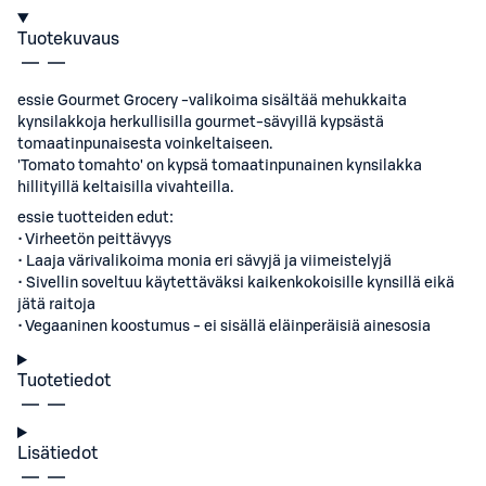
Tuotekuvaus
essie Gourmet Grocery -valikoima sisältää mehukkaita
kynsilakkoja herkullisilla gourmet-sävyillä kypsästä
tomaatinpunaisesta voinkeltaiseen.
'Tomato tomahto' on kypsä tomaatinpunainen kynsilakka ​​
hillityillä keltaisilla vivahteilla.
essie tuotteiden edut:
• Virheetön peittävyys
• Laaja värivalikoima monia eri sävyjä ja viimeistelyjä
• Sivellin soveltuu käytettäväksi kaikenkokoisille kynsillä eikä
jätä raitoja
• Vegaaninen koostumus - ei sisällä eläinperäisiä ainesosia
Tuotetiedot
Lisätiedot