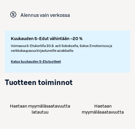
Alennus vain verkossa
Kuukauden S-Edut vähintään –20 %
Voimassa S-Etukortilla 30.8. asti Sokoksella, Sokos Emotionissa ja
verkkokaupassa kirjautuneille asiakkaille.
Katso kuukauden S-Etutuotteet
Tuotteen toiminnot
Haetaan myymäläsaatavuutta
Haetaan
latautuu
myymäläsaatavuutta