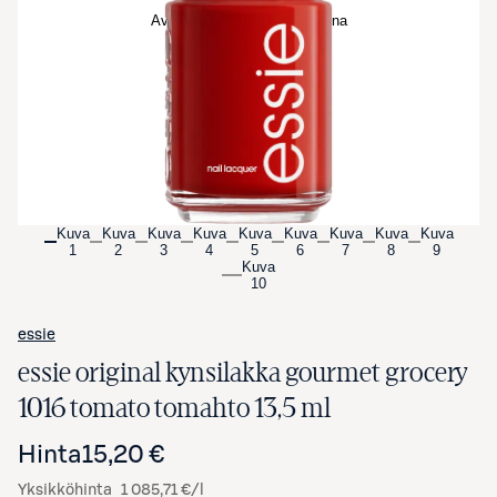
Avaa tuotekuva suurennettuna
Kuva
Kuva
Kuva
Kuva
Kuva
Kuva
Kuva
Kuva
Kuva
1
2
3
4
5
6
7
8
9
Kuva
10
essie
essie original kynsilakka gourmet grocery
1016 tomato tomahto 13,5 ml
Hinta
15,20 €
Yksikköhinta
1 085,71 €/l