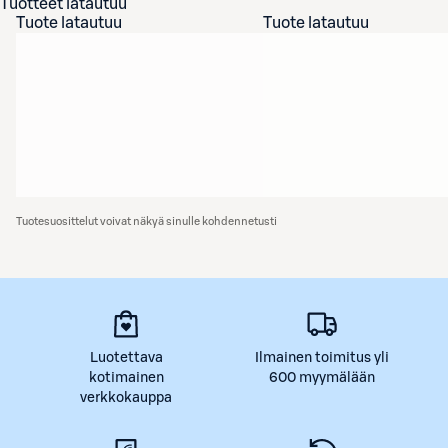
Tuotteet latautuu
Tuote latautuu
Tuote latautuu
Tuotesuosittelut voivat näkyä sinulle kohdennetusti
Luotettava
Ilmainen toimitus yli
kotimainen
600 myymälään
verkkokauppa