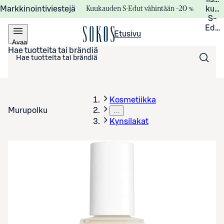
Kuukauden S-Edut vähintään –20 %
Markkinointiviestejä
kuuk
S-
Edui
Etusivu
Avaa
valikko
Hae tuotteita tai brändiä
Kosmetiikka
Murupolku
…
Kynsilakat