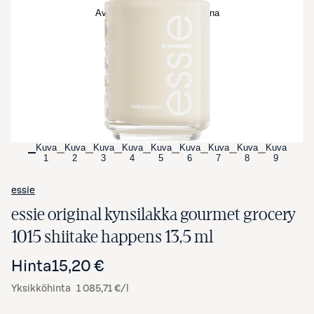
Avaa tuotekuva suurennettuna
Kuva
Kuva
Kuva
Kuva
Kuva
Kuva
Kuva
Kuva
Kuva
1
2
3
4
5
6
7
8
9
essie
essie original kynsilakka gourmet grocery
1015 shiitake happens 13,5 ml
Hinta
15,20 €
Yksikköhinta
1 085,71 €/l