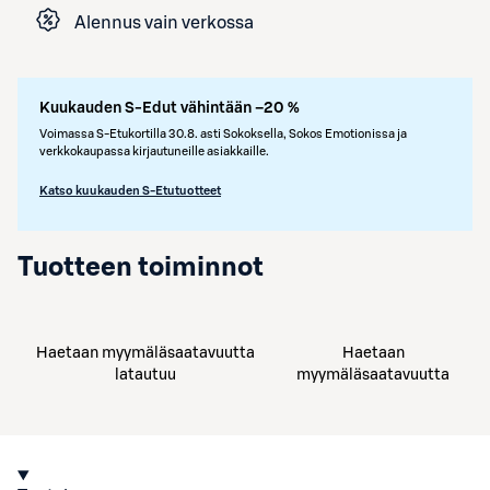
Alennus vain verkossa
Kuukauden S-Edut vähintään –20 %
Voimassa S-Etukortilla 30.8. asti Sokoksella, Sokos Emotionissa ja
verkkokaupassa kirjautuneille asiakkaille.
Katso kuukauden S-Etutuotteet
Tuotteen toiminnot
Haetaan myymäläsaatavuutta
Haetaan
latautuu
myymäläsaatavuutta