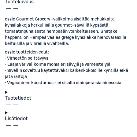
Tuotekuvaus
essie Gourmet Grocery -valikoima sisältää mehukkaita
kynsilakkoja herkullisilla gourmet-sävyillä kypsästä
tomaatinpunaisesta hempeään voinkeltaiseen. 'Shiitake
happens' on Hempeä vaalea greige kynsilakka hienovaraisilla ​​
keltaisilla ​​ja vihreillä vivahteilla.
essie tuotteiden edut:
• Virheetön peittävyys
• Laaja värivalikoima monia eri sävyjä ja viimeistelyjä
• Sivellin soveltuu käytettäväksi kaikenkokoisille kynsillä eikä
jätä raitoja
• Vegaaninen koostumus - ei sisällä eläinperäisiä ainesosia
Tuotetiedot
Lisätiedot