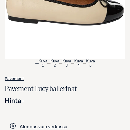
Avaa tuotekuva suurennettuna
Kuva
Kuva
Kuva
Kuva
Kuva
1
2
3
4
5
Pavement
Pavement Lucy ballerinat
Hinta
-
Alennus vain verkossa