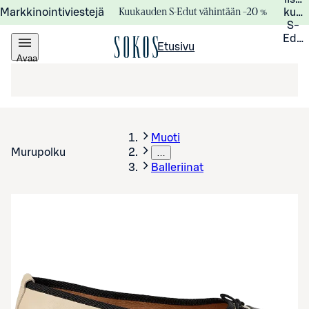
Kuukauden S-Edut vähintään –20 %
Markkinointiviestejä
kuuk
S-
Edui
Etusivu
Avaa
valikko
Muoti
Murupolku
…
Balleriinat