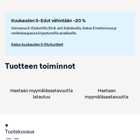
Kuukauden S-Edut vähintään –20 %
Voimassa S-Etukortilla 30.8. asti Sokoksella, Sokos Emotionissa ja
verkkokaupassa kirjautuneille asiakkaille.
Katso kuukauden S-Etutuotteet
Tuotteen toiminnot
Haetaan myymäläsaatavuutta
Haetaan
latautuu
myymäläsaatavuutta
Tuotekuvaus