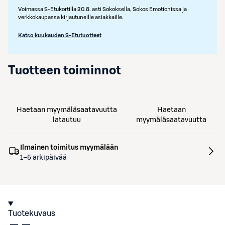
Voimassa S-Etukortilla 30.8. asti Sokoksella, Sokos Emotionissa ja
verkkokaupassa kirjautuneille asiakkaille.
Katso kuukauden S-Etutuotteet
Tuotteen toiminnot
Haetaan myymäläsaatavuutta
Haetaan
latautuu
myymäläsaatavuutta
Ilmainen toimitus myymälään
1–5 arkipäivää
Tuotekuvaus