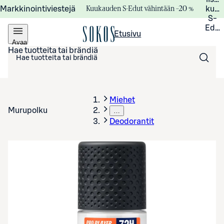
Kuukauden S-Edut vähintään –20 %
Markkinointiviestejä
kuuk
S-
Edui
Etusivu
Avaa
valikko
Hae tuotteita tai brändiä
Miehet
Murupolku
…
Deodorantit