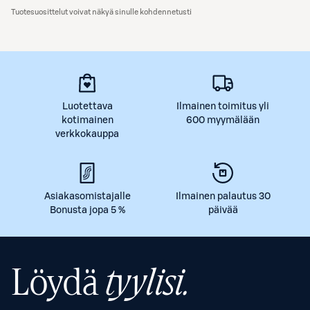
Tuotesuosittelut voivat näkyä sinulle kohdennetusti
Luotettava
Ilmainen toimitus yli
kotimainen
600 myymälään
verkkokauppa
Asiakasomistajalle
Ilmainen palautus 30
Bonusta jopa 5 %
päivää
Löydä
tyylisi.