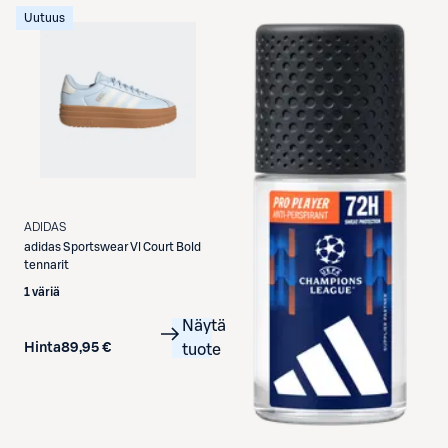
Uutuus
ADIDAS
adidas
Sportswear Vl Court Bold
tennarit
1 väriä
Näytä
Hinta
89,95 €
tuote