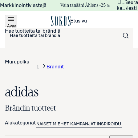
Lisätied
Seur
Vain tänään! Åhléns –25 %
Markkinointiviestejä
kampanj
viesti
Etusivu
Avaa
valikko
Hae tuotteita tai brändiä
Murupolku
Brändit
adidas
Brändin tuotteet
Alakategoriat
NAISET
MIEHET
KAMPANJAT
INSPIROIDU