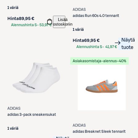
1 väriä
ADIDAS
adidas
Run 60s 4.0 tennarit
Hinta
89,95 €
Lisää
ostoskoriin
Alennushinta S-
53,97 €
1 väriä
Etukortilla
Näytä
Hinta
69,95 €
Alennushinta S-
41,97 €
tuote
Etukortilla
Asiakasomistaja-alennus
−40%
ADIDAS
adidas
3-pack sneakersukat
ADIDAS
1 väriä
adidas
Breaknet Sleek tennarit