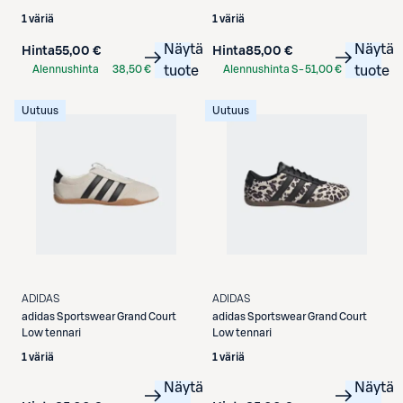
1 väriä
1 väriä
Näytä
Näytä
Hinta
55,00 €
Hinta
85,00 €
Alennushinta
38,50 €
tuote
Alennushinta S-
51,00 €
tuote
S-Etukortilla
Etukortilla
Uutuus
Uutuus
ADIDAS
ADIDAS
adidas
Sportswear Grand Court
adidas
Sportswear Grand Court
Low tennari
Low tennari
1 väriä
1 väriä
Näytä
Näytä