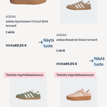
ADIDAS
adidas
Sportswear Vl Court Bold
tennarit
1 väriä
ADIDAS
Näytä
adidas
Breaknet Sleek tennarit
Hinta
89,95 €
tuote
1 väriä
Näytä
Hinta
69,95 €
tuote
Tarkista myymäläsaatavuus
Tarkista myymäläsaatavuus