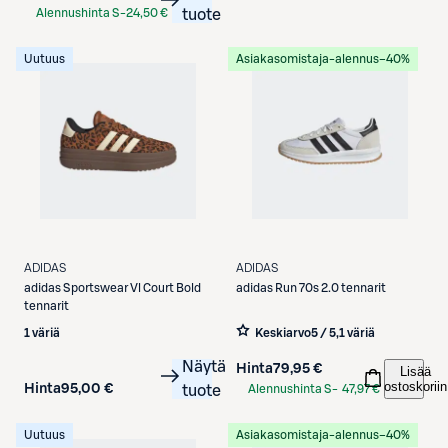
Alennushinta S-
24,50 €
tuote
Etukortilla
Uutuus
Asiakasomistaja-alennus
−40%
ADIDAS
ADIDAS
adidas
Sportswear Vl Court Bold
adidas
Run 70s 2.0 tennarit
tennarit
1 väriä
Keskiarvo
5 / 5
,
1 väriä
Näytä
Hinta
79,95 €
Lisää
ostoskoriin
Hinta
95,00 €
tuote
Alennushinta S-
47,97 €
Etukortilla
Uutuus
Asiakasomistaja-alennus
−40%