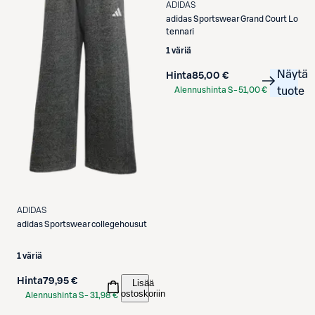
ADIDAS
adidas
Sportswear Grand Court Lo
tennari
1 väriä
Näytä
Hinta
85,00 €
Alennushinta S-
51,00 €
tuote
Etukortilla
ADIDAS
adidas
Sportswear collegehousut
1 väriä
Hinta
79,95 €
Lisää
ostoskoriin
Alennushinta S-
31,98 €
Etukortilla