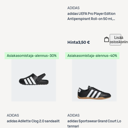
ADIDAS
adidas
UEFA Pro Player Edition
Antiperspirant Roll-on 50 ml,
miehille
Lisää
ostoskoriin
Hinta
3,50 €
Asiakasomistaja-alennus
−30%
Asiakasomistaja-alennus
−40%
ADIDAS
ADIDAS
adidas
Adilette Clog 2.0 sandaalit
adidas
Sportswear Grand Court Lo
tennari