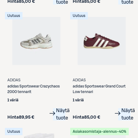
Hinta
85,00 €
Hinta
85,00 €
tuote
tuote
Uutuus
Uutuus
ADIDAS
ADIDAS
adidas
Sportswear Crazychaos
adidas
Sportswear Grand Court
2000 tennarit
Low tennari
1 väriä
1 väriä
Näytä
Näytä
Hinta
89,95 €
Hinta
85,00 €
tuote
tuote
Uutuus
Asiakasomistaja-alennus
−40%