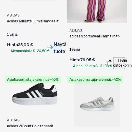
ADIDAS
adidas
Adilette Lumia sandaalit
ADIDAS
1 väriä
adidas
Sportswear Farm tiro tp
Näytä
Hinta
35,00 €
1 väriä
Alennushinta S-
24,50 €
tuote
Etukortilla
Hinta
79,95 €
Lisää
ostoskoriin
Alennushinta S-
31,98 €
Etukortilla
Asiakasomistaja-alennus
−40%
Asiakasomistaja-alennus
−40%
ADIDAS
adidas
Vl Court Bold tennarit