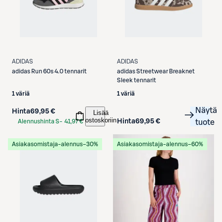
ADIDAS
ADIDAS
adidas
Run 60s 4.0 tennarit
adidas
Streetwear Breaknet
Sleek tennarit
1 väriä
1 väriä
Näytä
Hinta
69,95 €
Lisää
ostoskoriin
Hinta
69,95 €
Alennushinta S-
41,97 €
tuote
Etukortilla
Asiakasomistaja-alennus
−30%
Asiakasomistaja-alennus
−60%