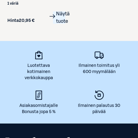
1 väriä
Näytä
Hinta
20,95 €
tuote
Luotettava
Ilmainen toimitus yli
kotimainen
600 myymälään
verkkokauppa
Asiakasomistajalle
Ilmainen palautus 30
Bonusta jopa 5 %
päivää