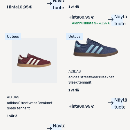
Näytä
1 väriä
Hinta
10,95 €
tuote
Näytä
Hinta
69,95 €
Alennushinta S-
41,97 €
tuote
Etukortilla
Uutuus
Uutuus
ADIDAS
adidas
Streetwear Breaknet
Sleek tennarit
1 väriä
ADIDAS
Näytä
adidas
Streetwear Breaknet
Hinta
69,95 €
tuote
Sleek tennarit
1 väriä
Näytä