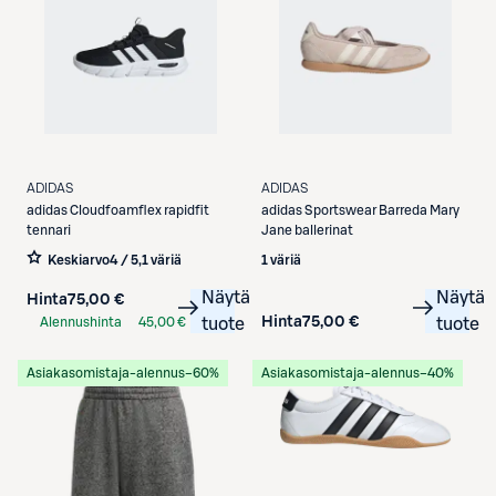
ADIDAS
ADIDAS
adidas
Cloudfoamflex rapidfit
adidas
Sportswear Barreda Mary
tennari
Jane ballerinat
Keskiarvo
4 / 5
,
1 väriä
1 väriä
Näytä
Näytä
Hinta
75,00 €
Hinta
75,00 €
Alennushinta
45,00 €
tuote
tuote
S-Etukortilla
Asiakasomistaja-alennus
−60%
Asiakasomistaja-alennus
−40%