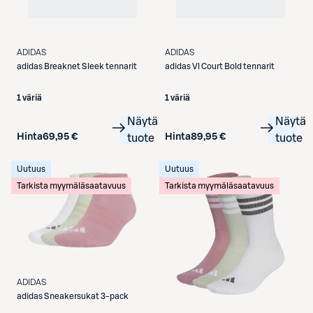
ADIDAS
ADIDAS
adidas
Breaknet Sleek tennarit
adidas
Vl Court Bold tennarit
1 väriä
1 väriä
Näytä
Näytä
Hinta
69,95 €
Hinta
89,95 €
tuote
tuote
Uutuus
Uutuus
Tarkista myymäläsaatavuus
Tarkista myymäläsaatavuus
ADIDAS
adidas
Sneakersukat 3-pack