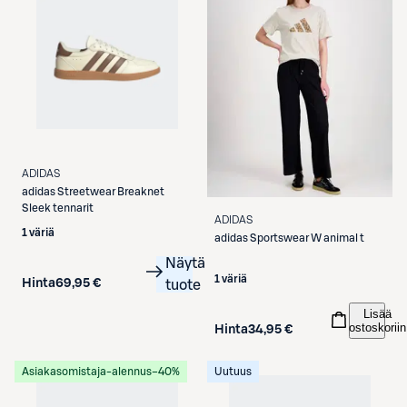
ADIDAS
adidas
Streetwear Breaknet
Sleek tennarit
ADIDAS
1 väriä
adidas
Sportswear W animal t
Näytä
1 väriä
Hinta
69,95 €
tuote
Lisää
ostoskoriin
Hinta
34,95 €
Asiakasomistaja-alennus
−40%
Uutuus