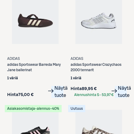
ADIDAS
ADIDAS
adidas
Sportswear Barreda Mary
adidas
Sportswear Crazychaos
Jane ballerinat
2000 tennarit
1 väriä
1 väriä
Näytä
Näytä
Hinta
89,95 €
Hinta
75,00 €
tuote
Alennushinta S-
53,97 €
tuote
Etukortilla
Asiakasomistaja-alennus
−40%
Uutuus