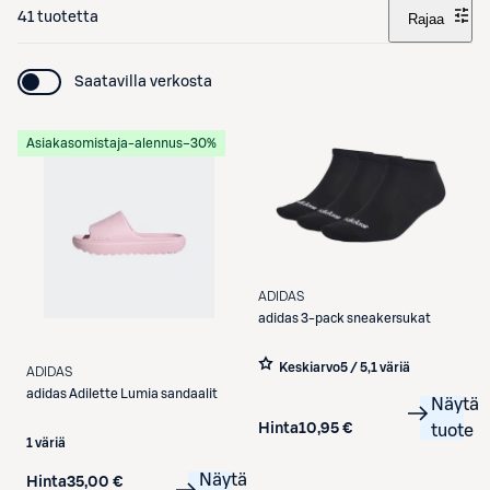
41 tuotetta
Rajaa
Saatavilla verkosta
Asiakasomistaja-alennus
−30%
ADIDAS
adidas
3-pack sneakersukat
Keskiarvo
5 / 5
,
1 väriä
ADIDAS
adidas
Adilette Lumia sandaalit
Näytä
Hinta
10,95 €
tuote
1 väriä
Näytä
Hinta
35,00 €