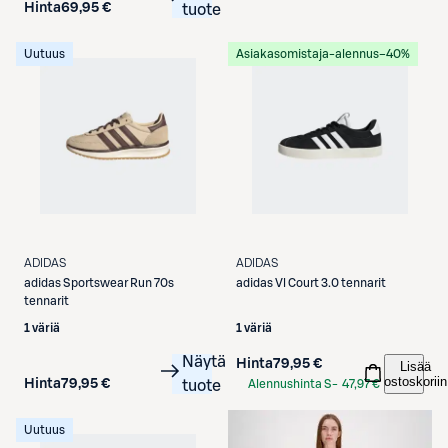
Hinta
69,95 €
tuote
Uutuus
Asiakasomistaja-alennus
−40%
ADIDAS
ADIDAS
adidas
Sportswear Run 70s
adidas
Vl Court 3.0 tennarit
tennarit
1 väriä
1 väriä
Näytä
Hinta
79,95 €
Lisää
ostoskoriin
Hinta
79,95 €
tuote
Alennushinta S-
47,97 €
Etukortilla
Uutuus