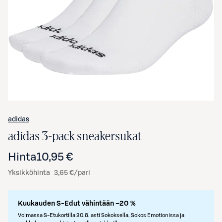
Avaa tuotekuva suurennettuna
adidas
adidas 3-pack sneakersukat
Hinta
10,95 €
Yksikköhinta
3,65 €/pari
Kuukauden S-Edut vähintään –20 %
Voimassa S-Etukortilla 30.8. asti Sokoksella, Sokos Emotionissa ja