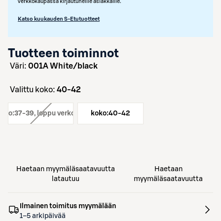
verkkokaupassa kirjautuneille asiakkaille.
Katso kuukauden S-Etutuotteet
Tuotteen toiminnot
väri:
001A White/black
Valittu koko:
40-42
oko:
37-39
, loppu verkosta
koko:
40-42
Haetaan myymäläsaatavuutta
Haetaan
latautuu
myymäläsaatavuutta
Ilmainen toimitus myymälään
1–5 arkipäivää