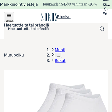
Kuukauden S-Edut vähintään –20 %
Markkinointiviestejä
kuuk
S-
Edui
Etusivu
Avaa
valikko
Hae tuotteita tai brändiä
Muoti
Murupolku
…
Sukat